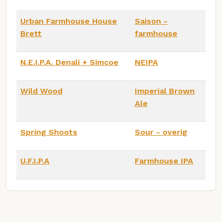
Urban Farmhouse House
Saison -
Brett
farmhouse
N.E.I.P.A. Denali + Simcoe
NEIPA
Wild Wood
Imperial Brown
Ale
Spring Shoots
Sour - overig
U.F.I.P.A
Farmhouse IPA