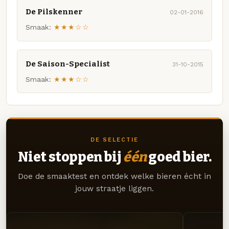
De Pilskenner
02-01-2016
Smaak:
★★★☆☆
De Saison-Specialist
31-10-2015
Smaak:
★★★☆☆
DE SELECTIE
Niet stoppen bij
één
goed bier.
Doe de smaaktest en ontdek welke bieren écht in
jouw straatje liggen.