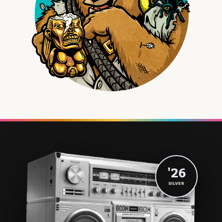
'26
SILVER