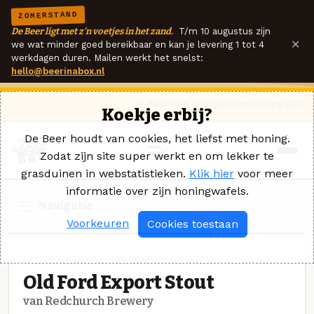
ZOMERSTAND
De Beer ligt met z'n voetjes in het zand.
T/m 10 augustus zijn
×
we wat minder goed bereikbaar en kan je levering 1 tot 4
werkdagen duren. Mailen werkt het snelst:
hello@beerinabox.nl
Ik heb een vraag
Contact
Inloggen
Koekje erbij?
De Beer houdt van cookies, het liefst met honing.
Zodat zijn site super werkt en om lekker te
grasduinen in webstatistieken.
Klik hier
voor meer
informatie over zijn honingwafels.
Navigatie
Voorkeuren
Cookies toestaan
EXPORT STOUT · REDCHURCH BREWERY
Old Ford Export Stout
van Redchurch Brewery