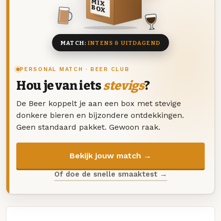
MIX
BOX
8 BIEREN
MATCH:
INTENS & UITDAGEND
PERSONAL MATCH · BEER CLUB
Hou je van iets
stevigs
?
De Beer koppelt je aan een box met stevige
donkere bieren en bijzondere ontdekkingen.
Geen standaard pakket. Gewoon raak.
Bekijk jouw match →
Of doe de snelle smaaktest →