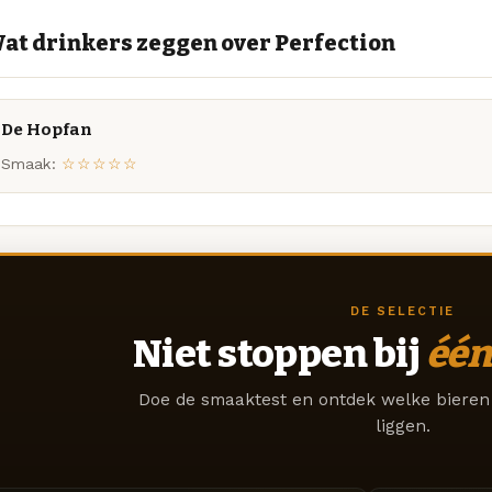
at drinkers zeggen over Perfection
De Hopfan
Smaak:
☆☆☆☆☆
DE SELECTIE
Niet stoppen bij
één
Doe de smaaktest en ontdek welke bieren 
liggen.