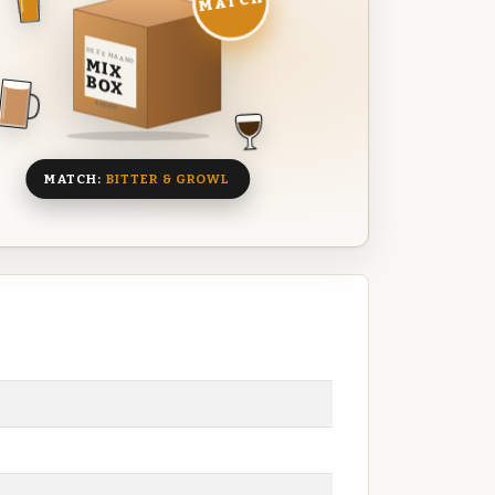
MATCH
DEZE MAAND
MIX
BOX
8 BIEREN
MATCH:
BITTER & GROWL