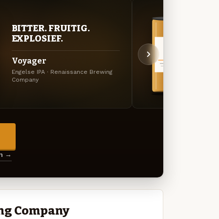
BITTER. FRUITIG.
BITT
EXPLOSIEF.
EXP
Voyager
Enli
Engelse IPA · Renaissance Brewing
DIPA ·
Company
Compa
→
en →
ing Company