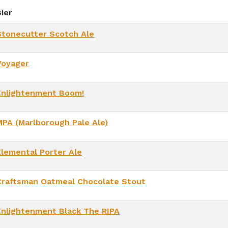
ier
Stonecutter Scotch Ale
Voyager
Enlightenment Boom!
MPA (Marlborough Pale Ale)
Elemental Porter Ale
Craftsman Oatmeal Chocolate Stout
Enlightenment Black The RIPA