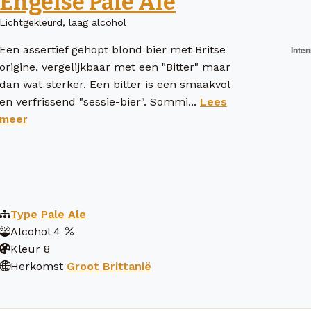
Engelse Pale Ale
Lichtgekleurd, laag alcohol
Een assertief gehopt blond bier met Britse
origine, vergelijkbaar met een "Bitter" maar
dan wat sterker. Een bitter is een smaakvol
en verfrissend "sessie-bier". Sommi...
Lees
meer
Type
Pale Ale
Alcohol
4
Kleur
8
Herkomst
Groot Brittanië