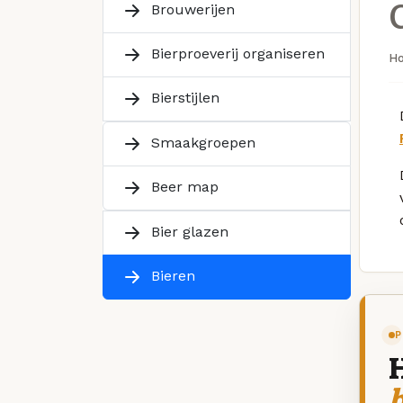
Brouwerijen
Bierproeverij organiseren
H
Bierstijlen
Smaakgroepen
Beer map
Bier glazen
Bieren
P