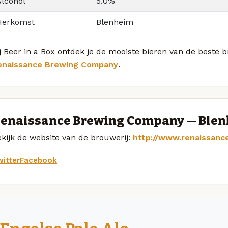
Alcohol
5.0%
Herkomst
Blenheim
j Beer in a Box ontdek je de mooiste bieren van de beste 
enaissance Brewing Company
.
enaissance Brewing Company — Ble
kijk de website van de brouwerij:
http://www.renaissanc
itter
Facebook