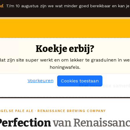
d.
T/m 10 augustus zijn we wat minder goed bereikbaar en kan je 
Koekje erbij?
dat zijn site super werkt en om lekker te grasduinen in we
honingwafels.
Voorkeuren
Cookies toestaan
Stel jouw box samen
NGELSE PALE ALE · RENAISSANCE BREWING COMPANY
Perfection
van Renaissanc