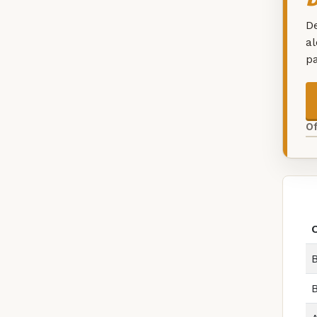
De
a
p
O
B