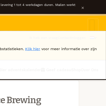
levering 1 tot 4 werkdagen duren. Mailen werkt
×
Ik heb een vraag
Contact
Inloggen
bstatistieken.
Klik hier
voor meer informatie over zijn
Bier adventskalender
Geef cadeau
Shop
Over Ons
e Brewing