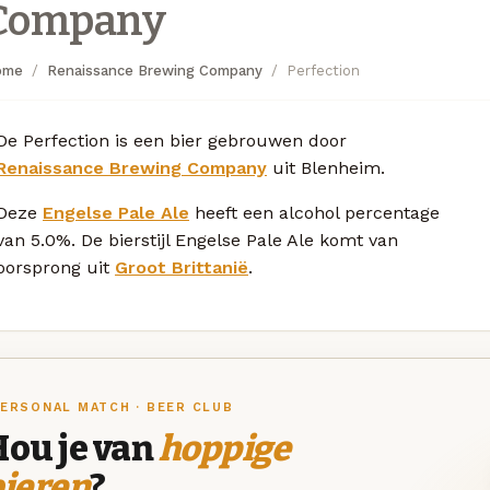
Company
ome
Renaissance Brewing Company
Perfection
De Perfection is een bier gebrouwen door
Renaissance Brewing Company
uit Blenheim.
Deze
Engelse Pale Ale
heeft een alcohol percentage
van 5.0%. De bierstijl Engelse Pale Ale komt van
oorsprong uit
Groot Brittanië
.
ERSONAL MATCH · BEER CLUB
Hou je van
hoppige
bieren
?