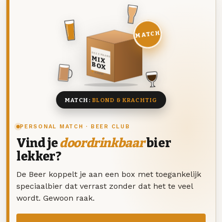
MATCH
DEZE MAAND
MIX
BOX
8 BIEREN
MATCH:
BLOND & KRACHTIG
PERSONAL MATCH · BEER CLUB
Vind je
doordrinkbaar
bier
lekker?
De Beer koppelt je aan een box met toegankelijk
speciaalbier dat verrast zonder dat het te veel
wordt. Gewoon raak.