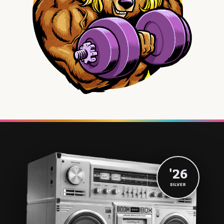
'26
SILVER