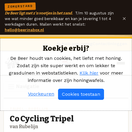
ZOMERSTAND
De Beer ligt met z'n voetjes in het zand.
T/m 10 augustus zijn
×
we wat minder goed bereikbaar en kan je levering 1 tot 4
werkdagen duren. Mailen werkt het snelst:
hello@beerinabox.nl
Ik heb een vraag
Contact
Inloggen
Koekje erbij?
De Beer houdt van cookies, het liefst met honing.
Zodat zijn site super werkt en om lekker te
grasduinen in webstatistieken.
Klik hier
voor meer
informatie over zijn honingwafels.
Navigatie
Voorkeuren
Cookies toestaan
TRIPEL · RUBELIJN
Co Cycling Tripel
van Rubelijn