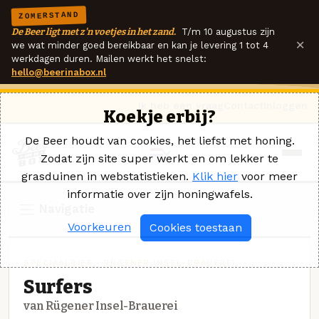
ZOMERSTAND
De Beer ligt met z'n voetjes in het zand.
T/m 10 augustus zijn
×
we wat minder goed bereikbaar en kan je levering 1 tot 4
werkdagen duren. Mailen werkt het snelst:
hello@beerinabox.nl
Ik heb een vraag
Contact
Inloggen
Koekje erbij?
De Beer houdt van cookies, het liefst met honing.
Zodat zijn site super werkt en om lekker te
grasduinen in webstatistieken.
Klik hier
voor meer
informatie over zijn honingwafels.
Navigatie
Voorkeuren
Cookies toestaan
SPECIAALBIER · RÜGENER INSEL-BRAUEREI
Surfers
van Rügener Insel-Brauerei