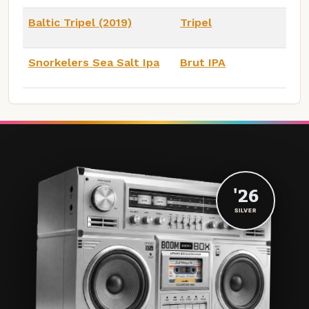
Baltic Tripel (2019)
Tripel
Snorkelers Sea Salt Ipa
Brut IPA
'26
SILVER