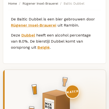
Home
Rügener Insel-Brauerei
Baltic Dubbel
De Baltic Dubbel is een bier gebrouwen door
Rügener Insel-Brauerei
uit Rambin.
Deze
Dubbel
heeft een alcohol percentage
van 8.0%. De bierstijl Dubbel komt van
oorsprong uit
België
.
MATCH
DEZE MAAND
MIX
BOX