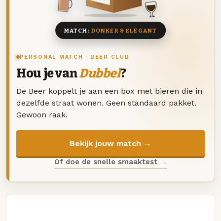
8 BIEREN
MATCH:
DONKER & ELEGANT
PERSONAL MATCH · BEER CLUB
Hou je van
Dubbel
?
De Beer koppelt je aan een box met bieren die in
dezelfde straat wonen. Geen standaard pakket.
Gewoon raak.
Bekijk jouw match →
Of doe de snelle smaaktest →