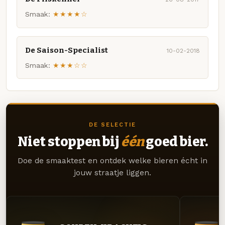
Smaak:
★★★★☆
De Saison-Specialist
10-02-2018
Smaak:
★★★☆☆
DE SELECTIE
Niet stoppen bij
één
goed bier.
Doe de smaaktest en ontdek welke bieren écht in
jouw straatje liggen.