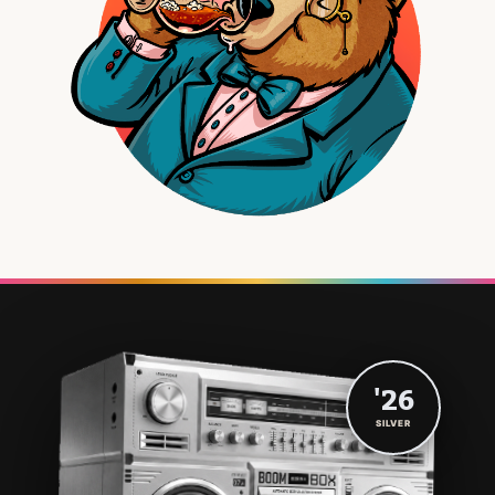
'26
SILVER