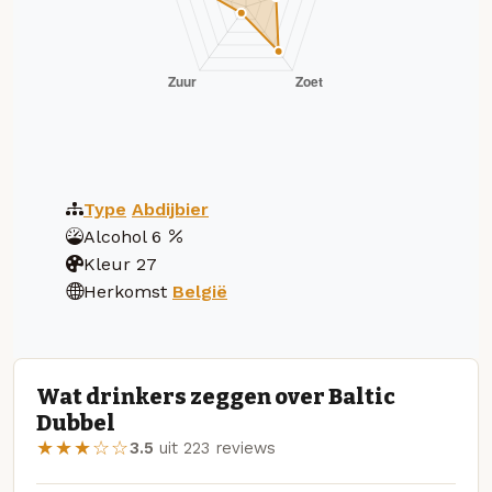
Type
Abdijbier
Alcohol
6
Kleur
27
Herkomst
België
Wat drinkers zeggen over Baltic
Dubbel
★★★☆☆
3.5
uit 223 reviews