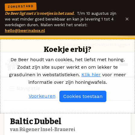
ZOMERSTAND
De Beer ligt met z'n voetjes in het zand.
T/m 10 augustus zijn
×
we wat minder goed bereikbaar en kan je levering 1 tot 4
werkdagen duren. Mailen werkt het snelst:
hello@beerinabox.nl
Ik heb een vraag
Contact
Inloggen
Koekje erbij?
De Beer houdt van cookies, het liefst met honing.
Zodat zijn site super werkt en om lekker te
grasduinen in webstatistieken.
Klik hier
voor meer
informatie over zijn honingwafels.
Navigatie
Voorkeuren
Cookies toestaan
DUBBEL · RÜGENER INSEL-BRAUEREI
Baltic Dubbel
van Rügener Insel-Brauerei