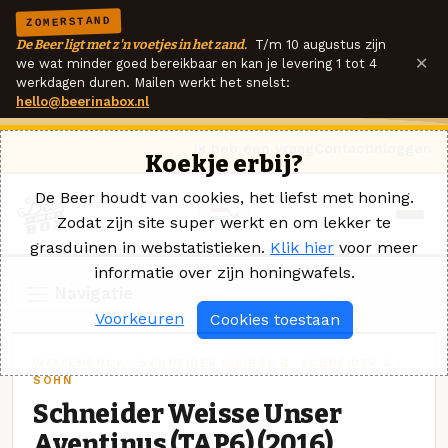
ZOMERSTAND
De Beer ligt met z'n voetjes in het zand.
T/m 10 augustus zijn
×
we wat minder goed bereikbaar en kan je levering 1 tot 4
werkdagen duren. Mailen werkt het snelst:
hello@beerinabox.nl
Ik heb een vraag
Contact
Inloggen
Koekje erbij?
De Beer houdt van cookies, het liefst met honing.
Zodat zijn site super werkt en om lekker te
grasduinen in webstatistieken.
Klik hier
voor meer
informatie over zijn honingwafels.
Navigatie
Voorkeuren
Cookies toestaan
WEIZENBOCK · SCHNEIDER WEISSE G. SCHNEIDER &
SOHN
Schneider Weisse Unser
Aventinus (TAP6) (2016)