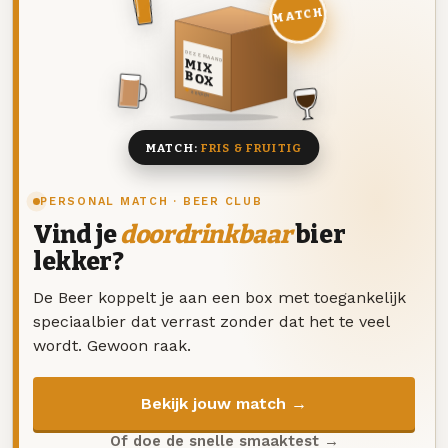
MATCH
DEZE MAAND
MIX
BOX
8 BIEREN
MATCH:
FRIS & FRUITIG
PERSONAL MATCH · BEER CLUB
Vind je
doordrinkbaar
bier
lekker?
De Beer koppelt je aan een box met toegankelijk
speciaalbier dat verrast zonder dat het te veel
wordt. Gewoon raak.
Bekijk jouw match →
Of doe de snelle smaaktest →