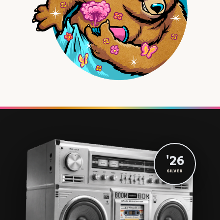
'26
SILVER