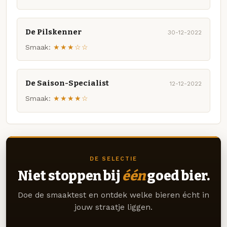
De Pilskenner
30-12-2022
Smaak:
★★★☆☆
De Saison-Specialist
12-12-2022
Smaak:
★★★★☆
DE SELECTIE
Niet stoppen bij
één
goed bier.
Doe de smaaktest en ontdek welke bieren écht in
jouw straatje liggen.