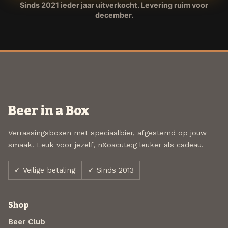
Sinds 2021 ieder jaar uitverkocht. Levering ruim voor
december.
Beer in a Box
Verrassingsboxen met speciaalbier, afgestemd op jouw
smaak. Leuk voor jezelf, n&oacute;g leuker als cadeau.
✓ Veilige betaling
✓ Sinds 2013
Shop
Beer Club