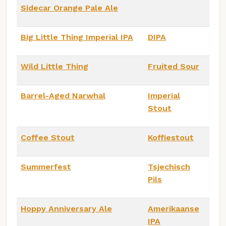
Sidecar Orange Pale Ale
Big Little Thing Imperial IPA
DIPA
Wild Little Thing
Fruited Sour
Barrel-Aged Narwhal
Imperial
Stout
Coffee Stout
Koffiestout
Summerfest
Tsjechisch
Pils
Hoppy Anniversary Ale
Amerikaanse
IPA