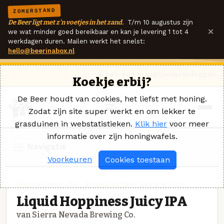
ZOMERSTAND
De Beer ligt met z'n voetjes in het zand.
T/m 10 augustus zijn
×
we wat minder goed bereikbaar en kan je levering 1 tot 4
werkdagen duren. Mailen werkt het snelst:
hello@beerinabox.nl
Ik heb een vraag
Contact
Inloggen
Koekje erbij?
De Beer houdt van cookies, het liefst met honing.
Zodat zijn site super werkt en om lekker te
grasduinen in webstatistieken.
Klik hier
voor meer
informatie over zijn honingwafels.
Navigatie
Voorkeuren
Cookies toestaan
AMERIKAANSE IPA · SIERRA NEVADA BREWING CO.
Liquid Hoppiness Juicy IPA
van Sierra Nevada Brewing Co.