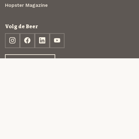
Hopster Magazine
Volg de Beer
Ontdek jouw box
© 2013-2026 Beer in a Box BV