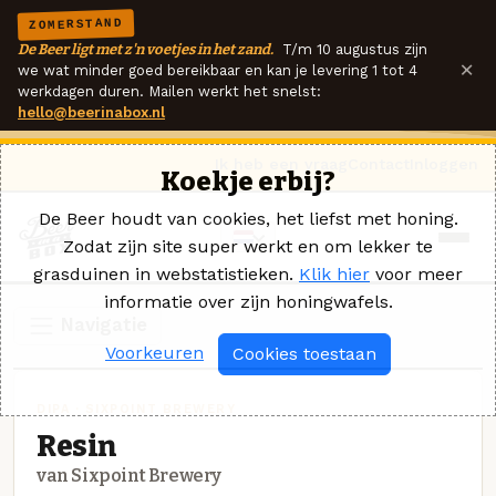
ZOMERSTAND
De Beer ligt met z'n voetjes in het zand.
T/m 10 augustus zijn
×
we wat minder goed bereikbaar en kan je levering 1 tot 4
werkdagen duren. Mailen werkt het snelst:
hello@beerinabox.nl
Ik heb een vraag
Contact
Inloggen
Koekje erbij?
De Beer houdt van cookies, het liefst met honing.
Zodat zijn site super werkt en om lekker te
grasduinen in webstatistieken.
Klik hier
voor meer
informatie over zijn honingwafels.
Navigatie
Voorkeuren
Cookies toestaan
DIPA · SIXPOINT BREWERY
Resin
van Sixpoint Brewery