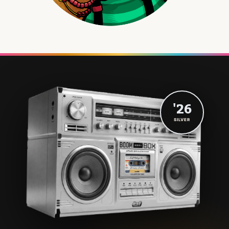
'26
SILVER