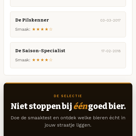
De Pilskenner
03-03-2017
Smaak:
★★★★☆
De Saison-Specialist
17-02-2018
Smaak:
★★★★☆
DE SELECTIE
Niet stoppen bij
één
goed bier.
Doe de smaaktest en ontdek welke bieren écht in
jouw straatje liggen.