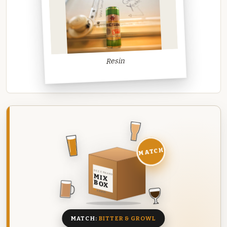
Resin
MATCH
DEZE MAAND
MIX
BOX
8 BIEREN
MATCH:
BITTER & GROWL