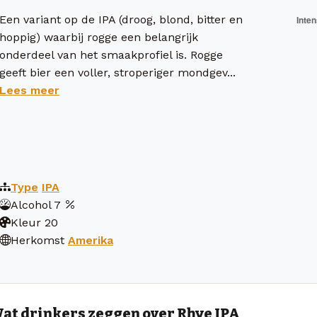
Een variant op de IPA (droog, blond, bitter en
hoppig) waarbij rogge een belangrijk
onderdeel van het smaakprofiel is. Rogge
geeft bier een voller, stroperiger mondgev...
Lees meer
Type
IPA
Alcohol
7
Kleur
20
Herkomst
Amerika
at drinkers zeggen over Rhye IPA