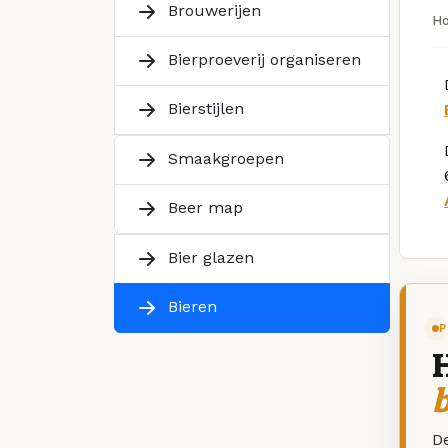
Brouwerijen
H
Bierproeverij organiseren
Bierstijlen
Smaakgroepen
Beer map
Bier glazen
Bieren
P
De