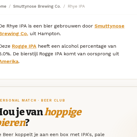
ome
Smuttynose Brewing Co.
Rhye IPA
De Rhye IPA is een bier gebrouwen door
Smuttynose
Brewing Co.
uit Hampton.
Deze
Rogge IPA
heeft een alcohol percentage van
6.0%. De bierstijl Rogge IPA komt van oorsprong uit
Amerika
.
ERSONAL MATCH · BEER CLUB
Hou je van
hoppige
bieren
?
 Beer koppelt je aan een box met IPA's, pale