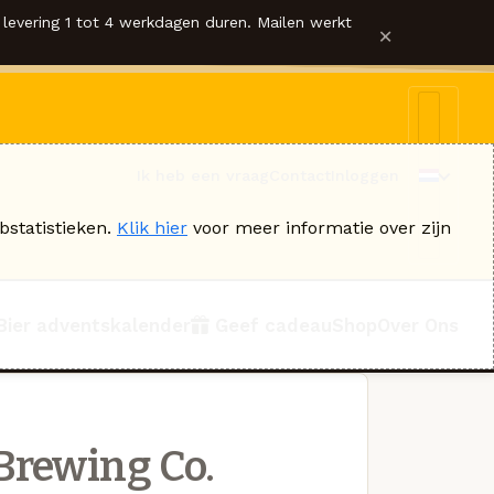
levering 1 tot 4 werkdagen duren. Mailen werkt
×
Ik heb een vraag
Contact
Inloggen
bstatistieken.
Klik hier
voor meer informatie over zijn
Bier adventskalender
Geef cadeau
Shop
Over Ons
Brewing Co.