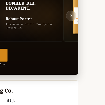
DONKER. DIK.
BITT
DECADENT.
EXP
Robust Porter
Shoa
Amerikaanse Porter · Smuttynose
Engels
Brewing Co.
Brewin
→
en →
g Co.
Stijl