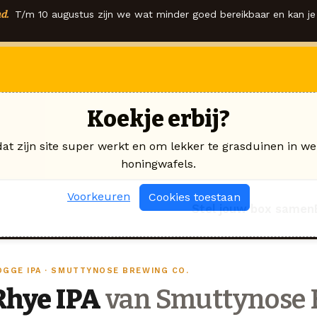
d.
T/m 10 augustus zijn we wat minder goed bereikbaar en kan je 
Koekje erbij?
dat zijn site super werkt en om lekker te grasduinen in we
honingwafels.
Voorkeuren
Cookies toestaan
Stel jouw box samen
OGGE IPA · SMUTTYNOSE BREWING CO.
Rhye IPA
van Smuttynose 