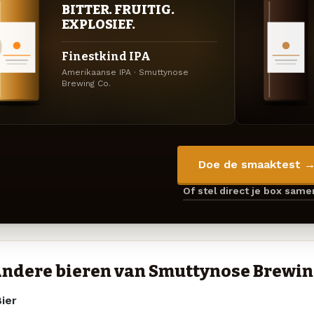
BITTER. FRUITIG.
EXPLOSIEF.
Finestkind IPA
Amerikaanse IPA · Smuttynose
Brewing Co.
Doe de smaaktest 
Of stel direct je box sam
ndere bieren van Smuttynose Brewin
ier