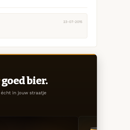
23-07-2015
goed bier.
écht in jouw straatje