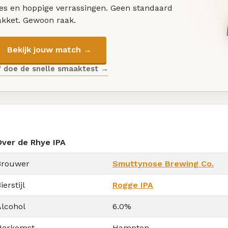
les en hoppige verrassingen. Geen standaard
akket. Gewoon raak.
Bekijk jouw match →
f doe de snelle smaaktest →
Over de Rhye IPA
Brouwer
Smuttynose Brewing Co.
ierstijl
Rogge IPA
Alcohol
6.0%
Herkomst
Hampton