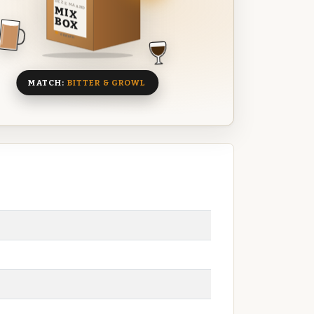
DEZE MAAND
MIX
BOX
8 BIEREN
MATCH:
BITTER & GROWL