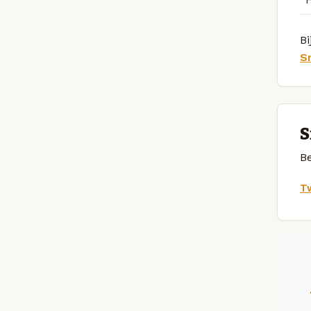
Bi
S
S
Be
Tw