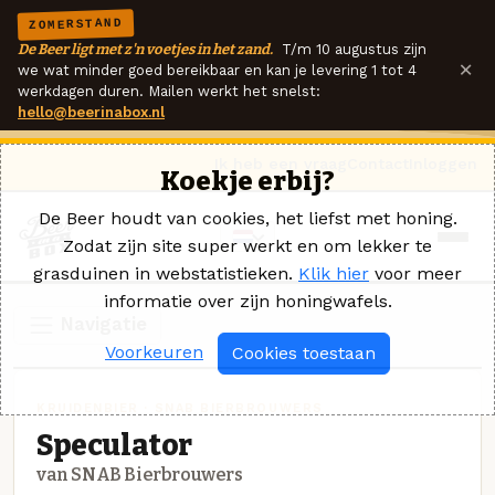
ZOMERSTAND
De Beer ligt met z'n voetjes in het zand.
T/m 10 augustus zijn
×
we wat minder goed bereikbaar en kan je levering 1 tot 4
werkdagen duren. Mailen werkt het snelst:
hello@beerinabox.nl
Ik heb een vraag
Contact
Inloggen
Koekje erbij?
De Beer houdt van cookies, het liefst met honing.
Zodat zijn site super werkt en om lekker te
grasduinen in webstatistieken.
Klik hier
voor meer
informatie over zijn honingwafels.
Navigatie
Voorkeuren
Cookies toestaan
KRUIDENBIER · SNAB BIERBROUWERS
Speculator
van SNAB Bierbrouwers