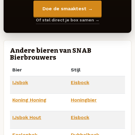
Doe de smaaktest →
Of stel direct je box samen →
Andere bieren van SNAB
Bierbrouwers
Bier
Stijl
IJsbok
Eisbock
Koning Honing
Honingbier
IJsbok Hout
Eisbock
Ezelenbok
Dubbelbock