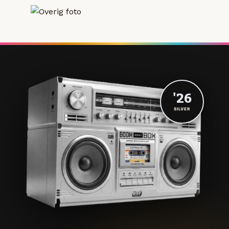
'26
SILVER