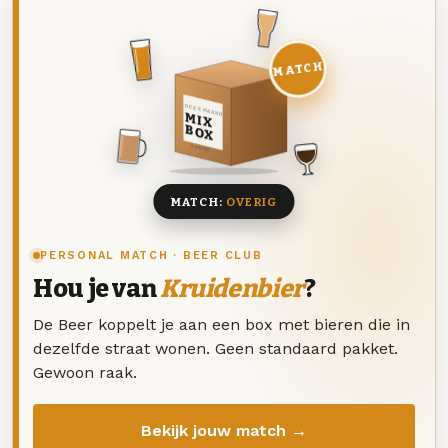
MATCH
DEZE MAAND
MIX
BOX
8 BIEREN
MATCH:
OVERIG
PERSONAL MATCH · BEER CLUB
Hou je van
Kruidenbier
?
De Beer koppelt je aan een box met bieren die in
dezelfde straat wonen. Geen standaard pakket.
Gewoon raak.
Bekijk jouw match →