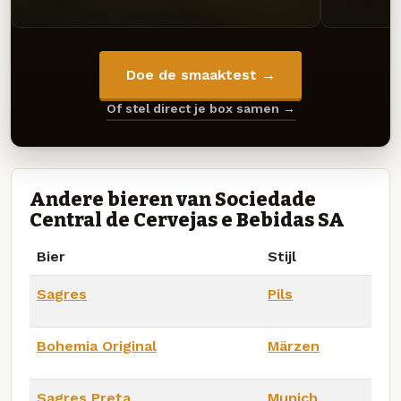
Doe de smaaktest →
Of stel direct je box samen →
Andere bieren van Sociedade
Central de Cervejas e Bebidas SA
Bier
Stijl
Sagres
Pils
Bohemia Original
Märzen
Sagres Preta
Munich