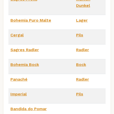
Dunkel
Bohemia Puro Malte
Lager
Cergal
Pils
Sagres Radler
Radler
Bohemia Bock
Bock
Panaché
Radler
Imperial
Pils
Bandida do Pomar