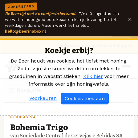
ZOMERSTAND
De Beer ligt met z'n voetjes in het zand.
T/m 10 augustus zijn
×
we wat minder goed bereikbaar en kan je levering 1 tot 4
werkdagen duren. Mailen werkt het snelst:
hello@beerinabox.nl
Ik heb een vraag
Contact
Inloggen
Koekje erbij?
De Beer houdt van cookies, het liefst met honing.
Zodat zijn site super werkt en om lekker te
grasduinen in webstatistieken.
Klik hier
voor meer
informatie over zijn honingwafels.
Navigatie
Voorkeuren
Cookies toestaan
SPECIAALBIER · SOCIEDADE CENTRAL DE CERVEJAS E
BEBIDAS SA
Bohemia Trigo
van Sociedade Central de Cervejas e Bebidas SA