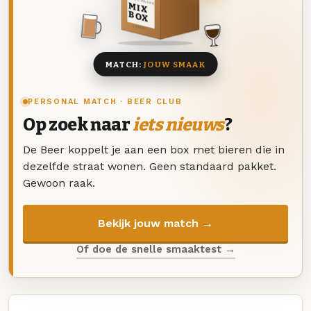
DEZE MAAND
MIX
BOX
8 BIEREN
MATCH:
JOUW SMAAK
PERSONAL MATCH · BEER CLUB
Op zoek naar
iets nieuws
?
De Beer koppelt je aan een box met bieren die in
dezelfde straat wonen. Geen standaard pakket.
Gewoon raak.
Bekijk jouw match →
Of doe de snelle smaaktest →