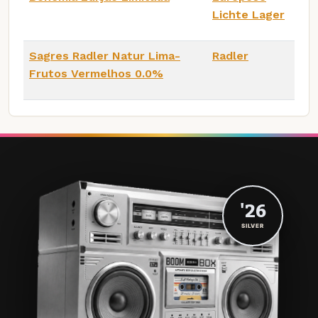
Lichte Lager
Sagres Radler Natur Lima-
Radler
Frutos Vermelhos 0.0%
'26
SILVER