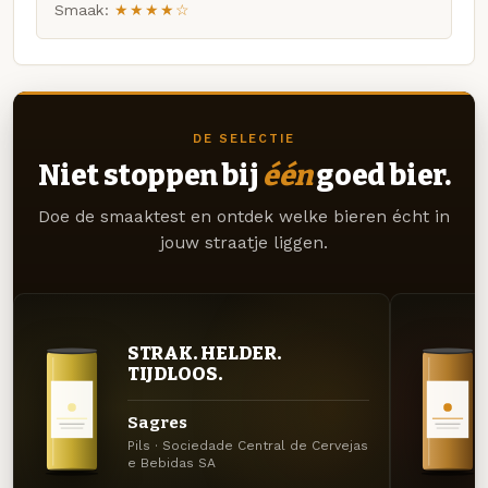
Smaak:
★★★★☆
DE SELECTIE
Niet stoppen bij
één
goed bier.
Doe de smaaktest en ontdek welke bieren écht in
jouw straatje liggen.
STRAK. HELDER.
TIJDLOOS.
Sagres
Pils · Sociedade Central de Cervejas
e Bebidas SA