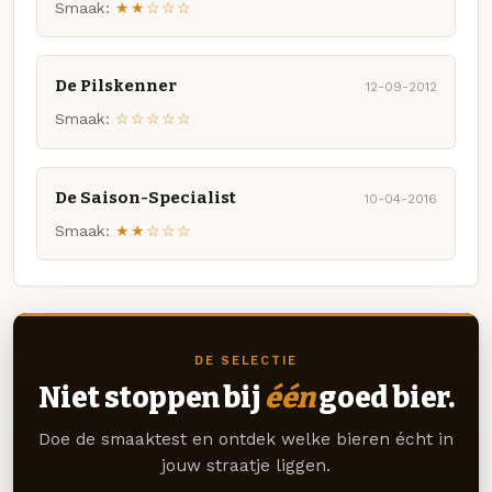
Smaak:
★★☆☆☆
De Pilskenner
12-09-2012
Smaak:
☆☆☆☆☆
De Saison-Specialist
10-04-2016
Smaak:
★★☆☆☆
DE SELECTIE
Niet stoppen bij
één
goed bier.
Doe de smaaktest en ontdek welke bieren écht in
jouw straatje liggen.