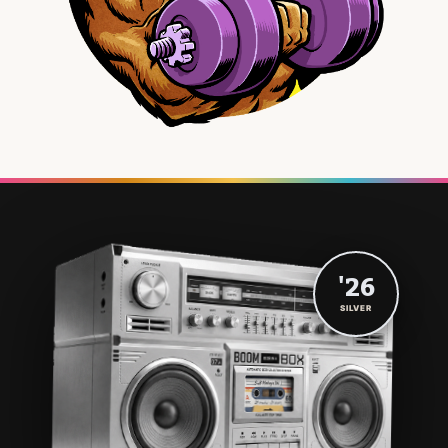
'26
SILVER