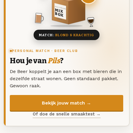
DEZE MAAND
MIX
BOX
8 BIEREN
MATCH:
BLOND & KRACHTIG
PERSONAL MATCH · BEER CLUB
Hou je van
Pils
?
De Beer koppelt je aan een box met bieren die in
dezelfde straat wonen. Geen standaard pakket.
Gewoon raak.
Bekijk jouw match →
Of doe de snelle smaaktest →