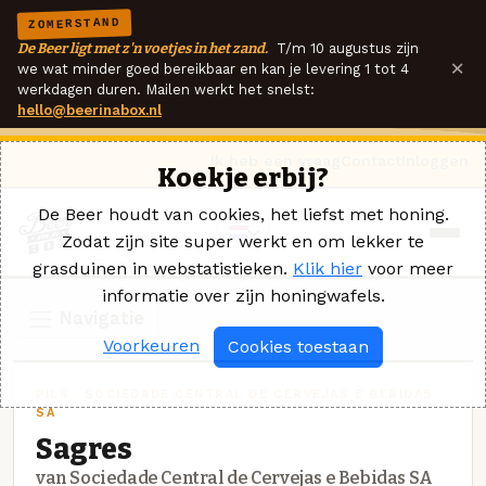
ZOMERSTAND
De Beer ligt met z'n voetjes in het zand.
T/m 10 augustus zijn
×
we wat minder goed bereikbaar en kan je levering 1 tot 4
werkdagen duren. Mailen werkt het snelst:
hello@beerinabox.nl
Ik heb een vraag
Contact
Inloggen
Koekje erbij?
De Beer houdt van cookies, het liefst met honing.
Zodat zijn site super werkt en om lekker te
grasduinen in webstatistieken.
Klik hier
voor meer
informatie over zijn honingwafels.
Navigatie
Voorkeuren
Cookies toestaan
PILS · SOCIEDADE CENTRAL DE CERVEJAS E BEBIDAS
SA
Sagres
van Sociedade Central de Cervejas e Bebidas SA