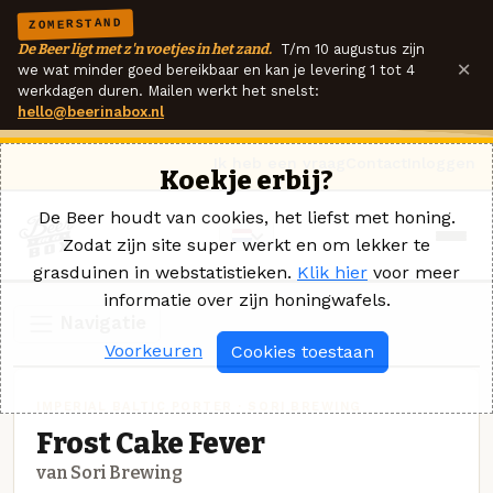
ZOMERSTAND
De Beer ligt met z'n voetjes in het zand.
T/m 10 augustus zijn
×
we wat minder goed bereikbaar en kan je levering 1 tot 4
werkdagen duren. Mailen werkt het snelst:
hello@beerinabox.nl
Ik heb een vraag
Contact
Inloggen
Koekje erbij?
De Beer houdt van cookies, het liefst met honing.
Zodat zijn site super werkt en om lekker te
grasduinen in webstatistieken.
Klik hier
voor meer
informatie over zijn honingwafels.
Navigatie
Voorkeuren
Cookies toestaan
IMPERIAL BALTIC PORTER · SORI BREWING
Frost Cake Fever
van Sori Brewing