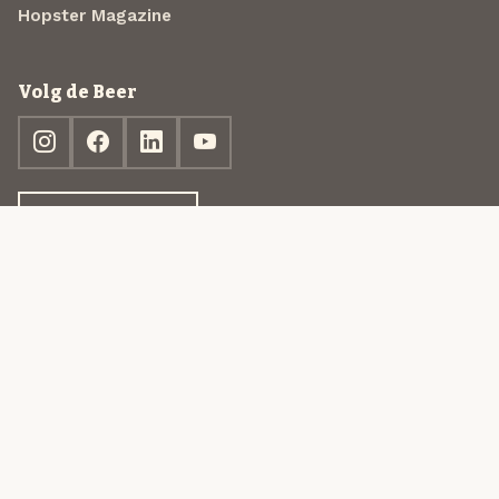
Hopster Magazine
Volg de Beer
Ontdek jouw box
© 2013-2026 Beer in a Box BV