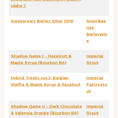
Idaho 7
Anniversary Barley Wine 2018
Amerikaa
nse
Barleywin
e
Shadow Game I - Hazelnut &
Imperial
Maple Syrup (Bourbon BA)
Stout
Hybrid Treats vol.2: Belgian
Imperial
Waffle & Maple Syrup & Hazelnut
Pastrysto
ut
Shadow Game II - Dark Chocolate
Imperial
& Valencia Orange (Bourbon BA)
Stout