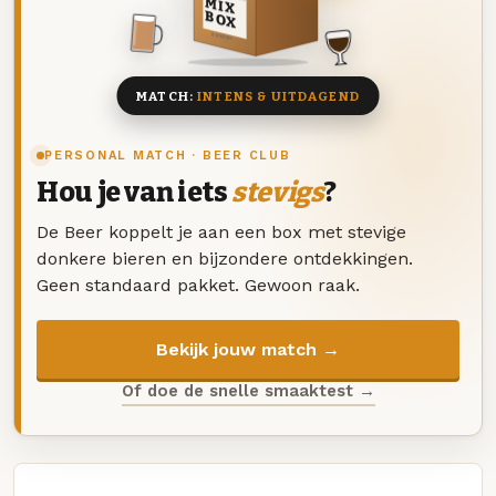
MIX
BOX
8 BIEREN
MATCH:
INTENS & UITDAGEND
PERSONAL MATCH · BEER CLUB
Hou je van iets
stevigs
?
De Beer koppelt je aan een box met stevige
donkere bieren en bijzondere ontdekkingen.
Geen standaard pakket. Gewoon raak.
Bekijk jouw match →
Of doe de snelle smaaktest →