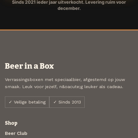
Sinds 2021 ieder jaar uitverkocht. Levering ruim voor
december.
Beer in a Box
Verrassingsboxen met speciaalbier, afgestemd op jouw
smaak. Leuk voor jezelf, n&oacute;g leuker als cadeau.
✓ Veilige betaling
✓ Sinds 2013
Shop
Beer Club