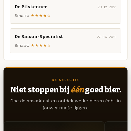
De Pilskenner
29-12-2021
Smaak:
★★★★☆
De Saison-Specialist
27-06-2021
Smaak:
★★★★☆
DE SELECTIE
Niet stoppen bij
één
goed bier.
Doe de smaaktest en ontdek welke bieren écht in
jouw straatje liggen.