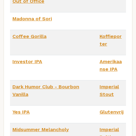
Out of Office
Madonna of Sori
Coffee Gorilla
Koffiepor
ter
Investor IPA
Amerikaa
nse IPA
Dark Humor Club - Bourbon
Imperial
Vanilla
Stout
Yes IPA
Glutenvrij
Midsummer Melancholy
Imperial