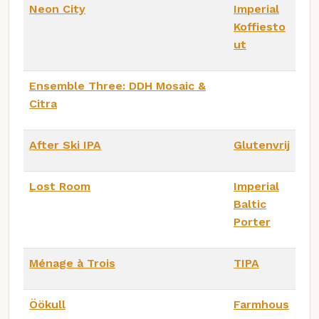
Neon City
Imperial
Koffiesto
ut
Ensemble Three: DDH Mosaic &
Citra
After Ski IPA
Glutenvrij
Lost Room
Imperial
Baltic
Porter
Ménage à Trois
TIPA
Öökull
Farmhous