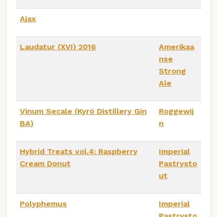
Ajax
Laudatur (XVI) 2016
Amerikaa
nse
Strong
Ale
Vinum Secale (Kyrö Distillery Gin
Roggewij
BA)
n
Hybrid Treats vol.4: Raspberry
Imperial
Cream Donut
Pastrysto
ut
Polyphemus
Imperial
Pastrysto