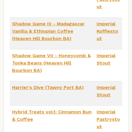
ut
Shadow Game III - Madagascar
Imperial
Vanilla & Ethiopian Coffee
Koffiesto
(Heaven Hill Bourbon BA)
ut
Shadow Game VII - Honeycomb &
Imperial
Tonka Beans (Heaven Hill
Stout
Bourbon BA)
Harrier's Dive (Tawny Port BA)
Imperial
Stout
Hybrid Treats vol.1: Cinnamon Bun
Imperial
& Coffee
Pastrysto
ut