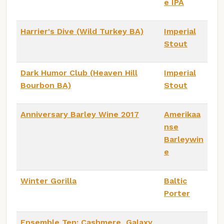
e IPA
Harrier's Dive (Wild Turkey BA)
Imperial
Stout
Dark Humor Club (Heaven Hill
Imperial
Bourbon BA)
Stout
Anniversary Barley Wine 2017
Amerikaa
nse
Barleywin
e
Winter Gorilla
Baltic
Porter
Ensemble Ten: Cashmere, Galaxy,