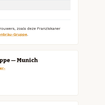
brouwers, zoals deze Franziskaner
enbräu-Gruppe
.
ppe — Munich
er-