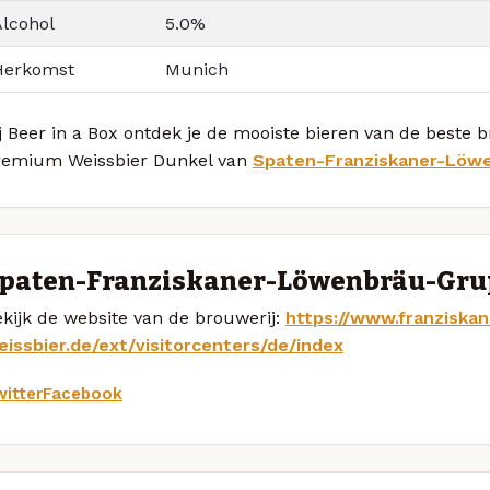
Alcohol
5.0%
Herkomst
Munich
j Beer in a Box ontdek je de mooiste bieren van de beste 
remium Weissbier Dunkel van
Spaten-Franziskaner-Löw
paten-Franziskaner-Löwenbräu-Gru
kijk de website van de brouwerij:
https://www.franziskan
eissbier.de/ext/visitorcenters/de/index
itter
Facebook