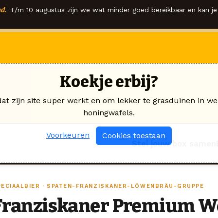
d.
T/m 10 augustus zijn we wat minder goed bereikbaar en kan je 
Koekje erbij?
dat zijn site super werkt en om lekker te grasduinen in we
honingwafels.
Voorkeuren
Cookies toestaan
Stel jouw box samen
PECIAALBIER · SPATEN-FRANZISKANER-LÖWENBRÄU-GRUPPE
Franziskaner Premium We