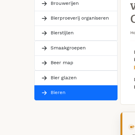
Brouwerijen
Bierproeverij organiseren
Bierstijlen
H
Smaakgroepen
Beer map
Bier glazen
Bieren
P