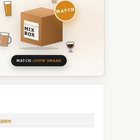
MATCH
DEZE MAAND
MIX
BOX
8 BIEREN
MATCH:
JOUW SMAAK
uppe