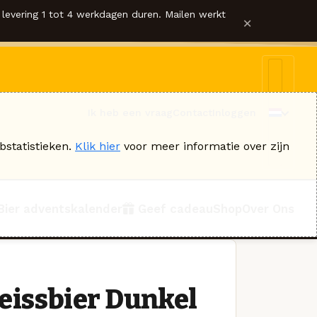
levering 1 tot 4 werkdagen duren. Mailen werkt
×
Ik heb een vraag
Contact
Inloggen
bstatistieken.
Klik hier
voor meer informatie over zijn
Bier adventskalender
Geef cadeau
Shop
Over Ons
issbier Dunkel