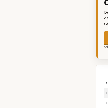
De
d
G
O
B