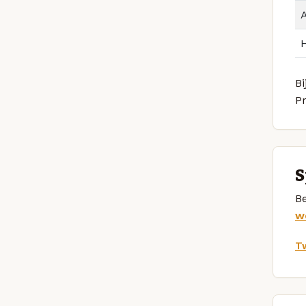
Bi
P
S
Be
w
Tw