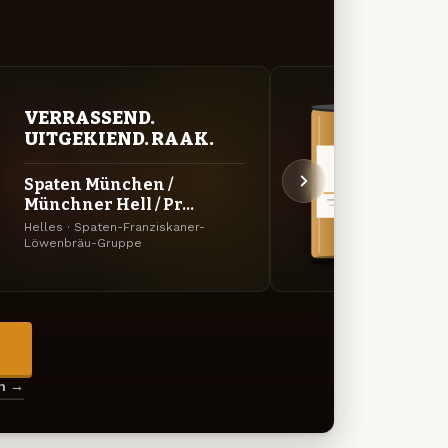
VERRASSEND.
VER
UITGEKIEND. RAAK.
UIT
Spaten München /
Spat
Münchner Hell / Pr...
März
Helles · Spaten-Franziskaner-
Märzen
Löwenbräu-Gruppe
Löwen
→
en →