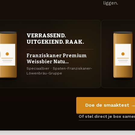
liggen.
VERRASSEND.
UITGEKIEND. RAAK.
Franziskaner Premium
Weissbier Natu...
Speciaalbier · Spaten-Franziskaner-
Löwenbräu-Gruppe
Doe de smaaktest 
Of stel direct je box sam