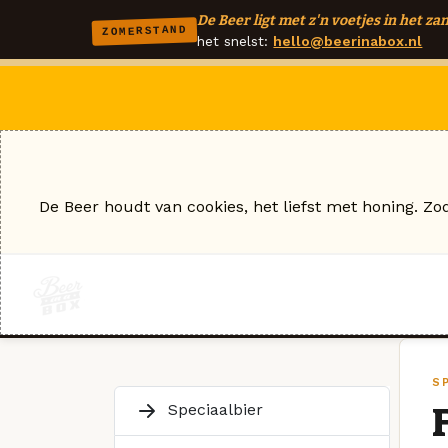
De Beer ligt met z'n voetjes in het zan
ZOMERSTAND
het snelst:
hello@beerinabox.nl
De Beer houdt van cookies, het liefst met honing. Zo
S
Speciaalbier