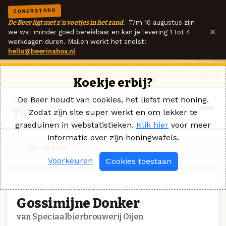
ZOMERSTAND
De Beer ligt met z'n voetjes in het zand.
T/m 10 augustus zijn
×
we wat minder goed bereikbaar en kan je levering 1 tot 4
werkdagen duren. Mailen werkt het snelst:
hello@beerinabox.nl
Ik heb een vraag
Contact
Inloggen
Koekje erbij?
De Beer houdt van cookies, het liefst met honing.
Zodat zijn site super werkt en om lekker te
grasduinen in webstatistieken.
Klik hier
voor meer
informatie over zijn honingwafels.
Navigatie
Voorkeuren
Cookies toestaan
DUBBEL · SPECIAALBIERBROUWERIJ OIJEN
Gossimijne Donker
van Speciaalbierbrouwerij Oijen