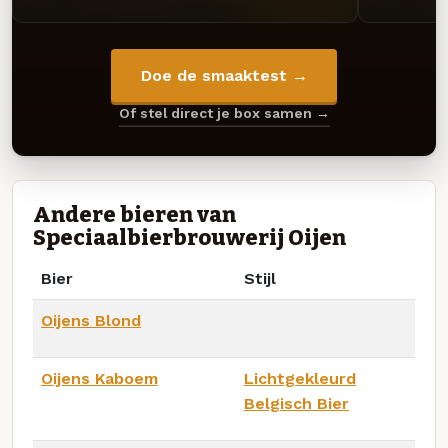
Doe de smaaktest →
Of stel direct je box samen →
Andere bieren van
Speciaalbierbrouwerij Oijen
Bier
Stijl
Oijens Blond
Oijens Kaboem
Lichtgekleurd
Belgisch Bier