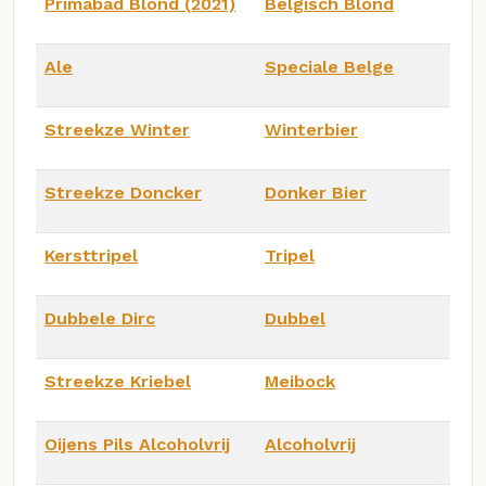
Primabad Blond (2021)
Belgisch Blond
Ale
Speciale Belge
Streekze Winter
Winterbier
Streekze Doncker
Donker Bier
Kersttripel
Tripel
Dubbele Dirc
Dubbel
Streekze Kriebel
Meibock
Oijens Pils Alcoholvrij
Alcoholvrij