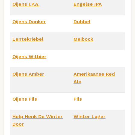
Oijens I.P.A.
Engelse IPA
Oijens Donker
Dubbel
Lentekriebel
Meibock
Oijens Witbier
Oijens Amber
Amerikaanse Red
Ale
Oijens Pils
Pils
Help Henk De Winter
Winter Lager
Door