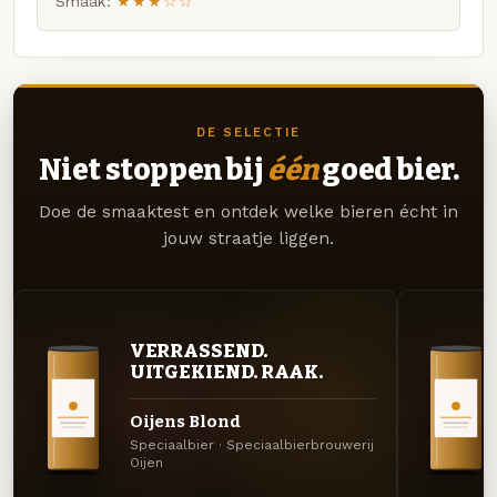
Smaak:
★★★☆☆
DE SELECTIE
Niet stoppen bij
één
goed bier.
Doe de smaaktest en ontdek welke bieren écht in
jouw straatje liggen.
VERRASSEND.
UITGEKIEND. RAAK.
Oijens Blond
Speciaalbier · Speciaalbierbrouwerij
Oijen