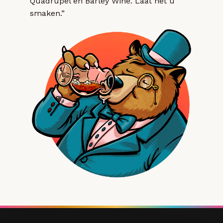
Quadrupel en Barley Wine. Laat het u
smaken.”