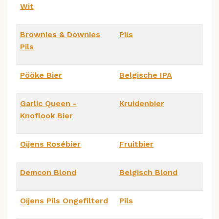
Wit
Brownies & Downies
Pils
Pils
Pööke Bier
Belgische IPA
Garlic Queen -
Kruidenbier
Knoflook Bier
Oijens Rosébier
Fruitbier
Demcon Blond
Belgisch Blond
Oijens Pils Ongefilterd
Pils