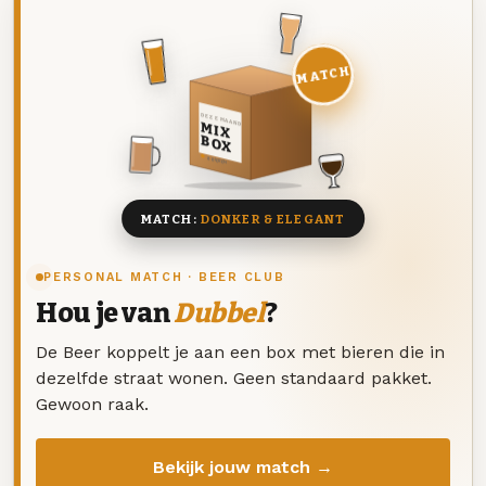
MATCH
DEZE MAAND
MIX
BOX
8 BIEREN
MATCH:
DONKER & ELEGANT
PERSONAL MATCH · BEER CLUB
Hou je van
Dubbel
?
De Beer koppelt je aan een box met bieren die in
dezelfde straat wonen. Geen standaard pakket.
Gewoon raak.
Bekijk jouw match →