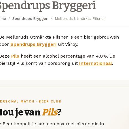
Spendrups Bryggeri
ome
Spendrups Bryggeri
Melleruds Utmärkta Pilsner
De Melleruds Utmärkta Pilsner is een bier gebrouwen
door
Spendrups Bryggeri
uit Vårby.
Deze
Pils
heeft een alcohol percentage van 4.0%. De
bierstijl Pils komt van oorsprong uit
Internationaal
.
ERSONAL MATCH · BEER CLUB
Hou je van
Pils
?
 Beer koppelt je aan een box met bieren die in