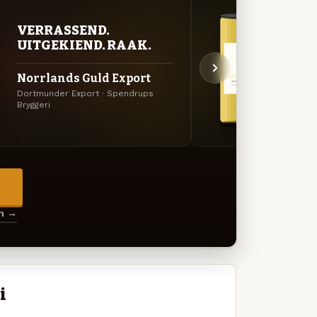
VERRASSEND.
STR
UITGEKIEND. RAAK.
TIJ
Norrlands Guld Export
Norr
Dortmunder Export · Spendrups
Lager 
Bryggeri
→
en →
i