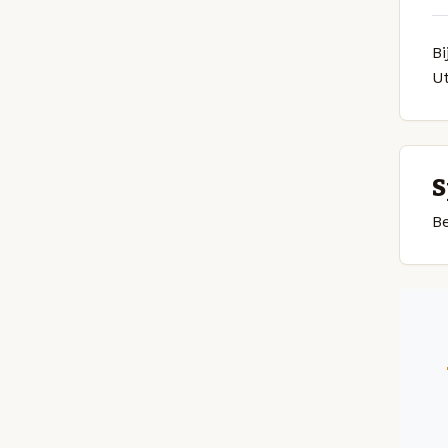
Bi
U
S
Be