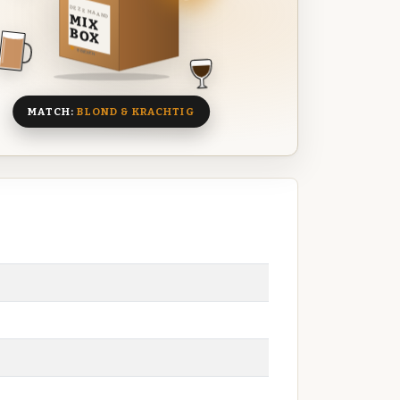
DEZE MAAND
MIX
BOX
8 BIEREN
MATCH:
BLOND & KRACHTIG