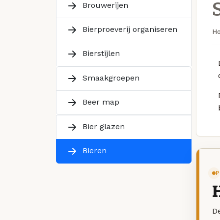
Brouwerijen
Bierproeverij organiseren
H
Bierstijlen
Smaakgroepen
Beer map
Bier glazen
Bieren
P
De