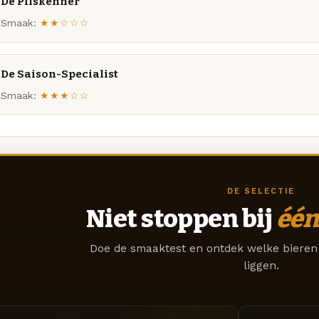
De Pilskenner
Smaak:
★★☆☆☆
De Saison-Specialist
Smaak:
★★★☆☆
DE SELECTIE
Niet stoppen bij
één
Doe de smaaktest en ontdek welke bieren 
liggen.