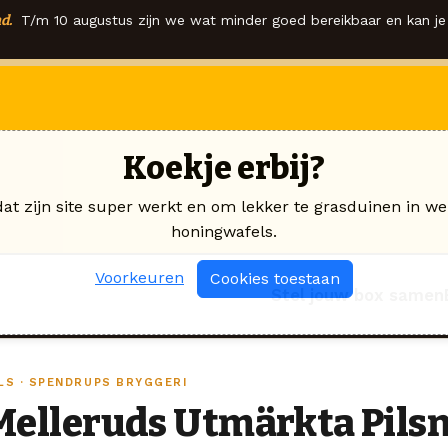
d.
T/m 10 augustus zijn we wat minder goed bereikbaar en kan je 
Koekje erbij?
dat zijn site super werkt en om lekker te grasduinen in we
honingwafels.
Voorkeuren
Cookies toestaan
Stel jouw box samen
ILS · SPENDRUPS BRYGGERI
Melleruds Utmärkta Pils