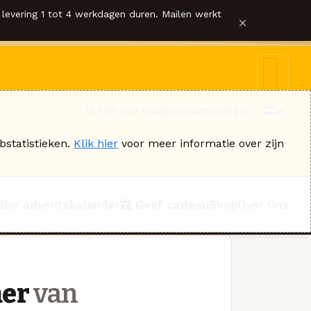
levering 1 tot 4 werkdagen duren. Mailen werkt
×
Ik heb een vraag
Contact
Inloggen
bstatistieken.
Klik hier
voor meer informatie over zijn
Bier adventskalender
Geef cadeau
Shop
Over Ons
ner
van