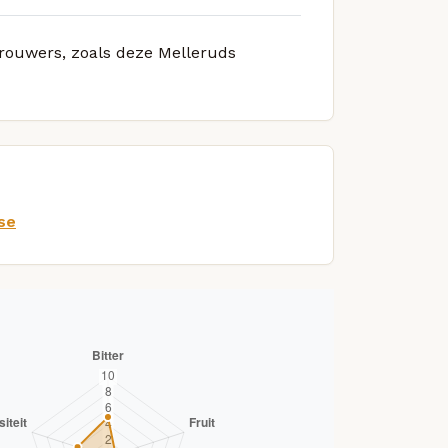
 brouwers, zoals deze Melleruds
se