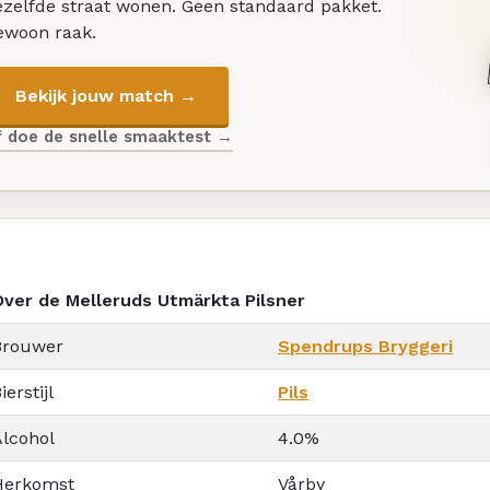
ezelfde straat wonen. Geen standaard pakket.
ewoon raak.
Bekijk jouw match →
f doe de snelle smaaktest →
Over de Melleruds Utmärkta Pilsner
Brouwer
Spendrups Bryggeri
ierstijl
Pils
Alcohol
4.0%
Herkomst
Vårby