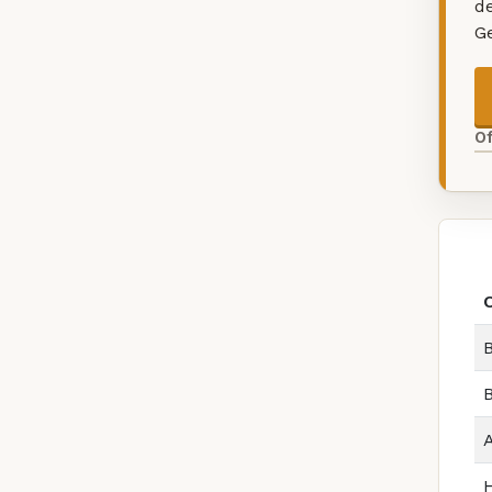
d
G
O
B