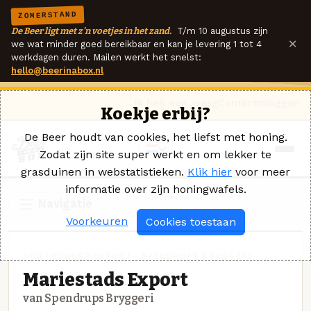
ZOMERSTAND
De Beer ligt met z'n voetjes in het zand.
T/m 10 augustus zijn
×
we wat minder goed bereikbaar en kan je levering 1 tot 4
werkdagen duren. Mailen werkt het snelst:
hello@beerinabox.nl
Ik heb een vraag
Contact
Inloggen
Koekje erbij?
De Beer houdt van cookies, het liefst met honing.
Zodat zijn site super werkt en om lekker te
grasduinen in webstatistieken.
Klik hier
voor meer
informatie over zijn honingwafels.
Navigatie
Voorkeuren
Cookies toestaan
DORTMUNDER EXPORT · SPENDRUPS BRYGGERI
Mariestads Export
van Spendrups Bryggeri