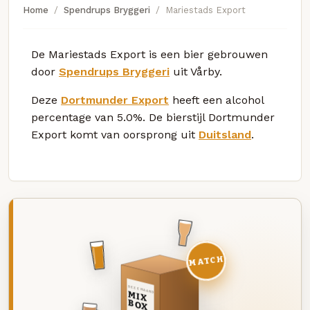
Home
Spendrups Bryggeri
Mariestads Export
De Mariestads Export is een bier gebrouwen
door
Spendrups Bryggeri
uit Vårby.
Deze
Dortmunder Export
heeft een alcohol
percentage van 5.0%. De bierstijl Dortmunder
Export komt van oorsprong uit
Duitsland
.
MATCH
DEZE MAAND
MIX
BOX