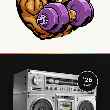
'26
SILVER