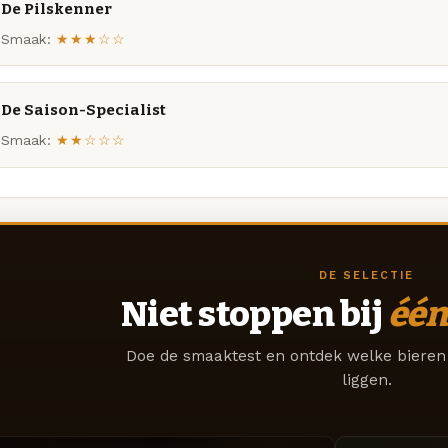
De Pilskenner
Smaak:
★★★☆☆
De Saison-Specialist
Smaak:
★★☆☆☆
DE SELECTIE
Niet stoppen bij
één
Doe de smaaktest en ontdek welke bieren 
liggen.