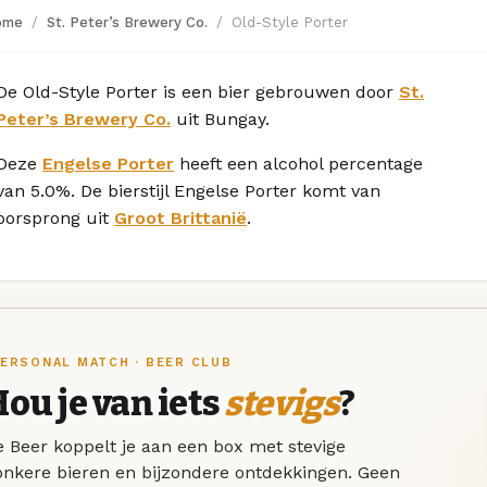
ome
St. Peter’s Brewery Co.
Old-Style Porter
De Old-Style Porter is een bier gebrouwen door
St.
Peter’s Brewery Co.
uit Bungay.
Deze
Engelse Porter
heeft een alcohol percentage
van 5.0%. De bierstijl Engelse Porter komt van
oorsprong uit
Groot Brittanië
.
ERSONAL MATCH · BEER CLUB
ou je van iets
stevigs
?
 Beer koppelt je aan een box met stevige
onkere bieren en bijzondere ontdekkingen. Geen