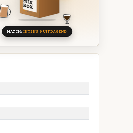
MIX
BOX
8 BIEREN
MATCH:
INTENS & UITDAGEND