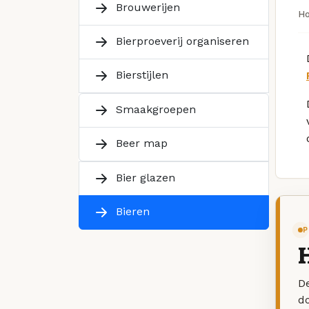
Brouwerijen
H
Bierproeverij organiseren
Bierstijlen
Smaakgroepen
Beer map
Bier glazen
Bieren
P
H
De
d