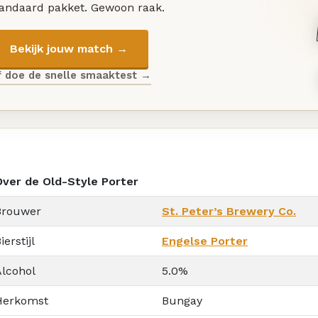
tandaard pakket. Gewoon raak.
Bekijk jouw match →
f doe de snelle smaaktest →
Over de Old-Style Porter
Brouwer
St. Peter’s Brewery Co.
ierstijl
Engelse Porter
Alcohol
5.0%
Herkomst
Bungay