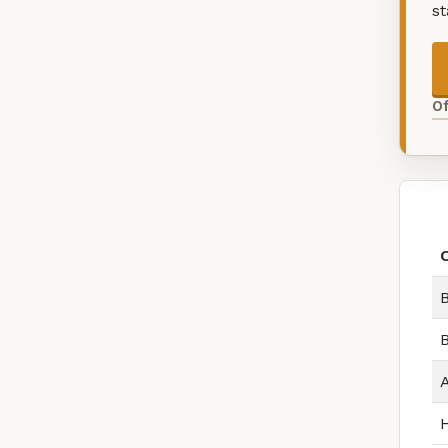
s
O
B