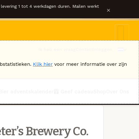
levering 1 tot 4 werkdagen duren. Mailen werkt
×
Ik heb een vraag
Contact
Inloggen
bstatistieken.
Klik hier
voor meer informatie over zijn
Bier adventskalender
Geef cadeau
Shop
Over Ons
ter’s Brewery Co.