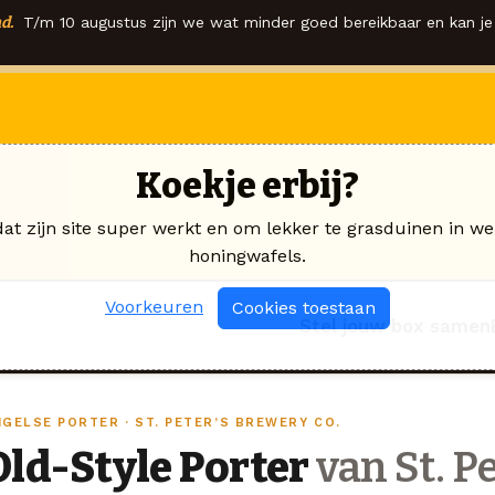
d.
T/m 10 augustus zijn we wat minder goed bereikbaar en kan je 
Koekje erbij?
dat zijn site super werkt en om lekker te grasduinen in we
honingwafels.
Voorkeuren
Cookies toestaan
Stel jouw box samen
NGELSE PORTER · ST. PETER’S BREWERY CO.
Old-Style Porter
van St. Pe