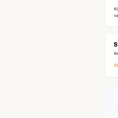
Bi
v
S
Be
Tw