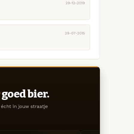
29-12-2019
29-07-2015
goed bier.
écht in jouw straatje