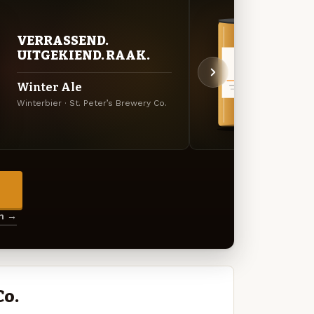
VERRASSEND.
BITT
UITGEKIEND. RAAK.
EXP
Winter Ale
Indi
Winterbier · St. Peter’s Brewery Co.
Engels
→
en →
Co.