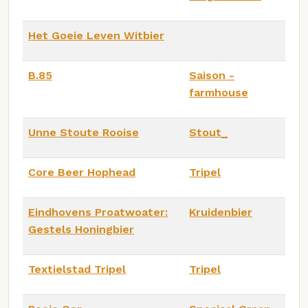
Het Goeie Leven Witbier
B.85
Saison -
farmhouse
Unne Stoute Rooise
Stout_
Core Beer Hophead
Tripel
Eindhovens Proatwoater:
Kruidenbier
Gestels Honingbier
Textielstad Tripel
Tripel