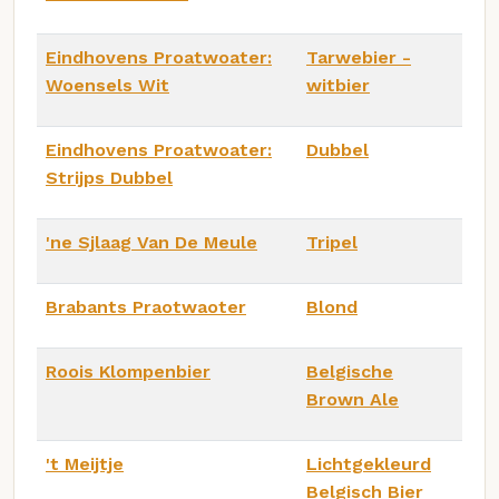
Eindhovens Proatwoater:
Tarwebier -
Woensels Wit
witbier
Eindhovens Proatwoater:
Dubbel
Strijps Dubbel
'ne Sjlaag Van De Meule
Tripel
Brabants Praotwaoter
Blond
Roois Klompenbier
Belgische
Brown Ale
't Meijtje
Lichtgekleurd
Belgisch Bier