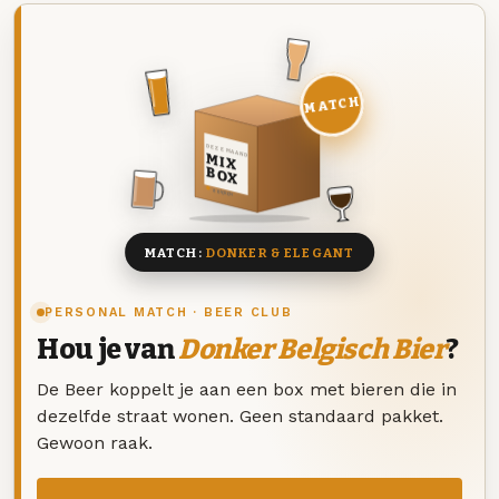
MATCH
DEZE MAAND
MIX
BOX
8 BIEREN
MATCH:
DONKER & ELEGANT
PERSONAL MATCH · BEER CLUB
Hou je van
Donker Belgisch Bier
?
De Beer koppelt je aan een box met bieren die in
dezelfde straat wonen. Geen standaard pakket.
Gewoon raak.