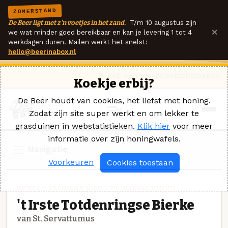
ZOMERSTAND
De Beer ligt met z'n voetjes in het zand.
T/m 10 augustus zijn
×
we wat minder goed bereikbaar en kan je levering 1 tot 4
werkdagen duren. Mailen werkt het snelst:
hello@beerinabox.nl
Ik heb een vraag
Contact
Inloggen
Koekje erbij?
De Beer houdt van cookies, het liefst met honing.
Zodat zijn site super werkt en om lekker te
grasduinen in webstatistieken.
Klik hier
voor meer
informatie over zijn honingwafels.
Navigatie
Voorkeuren
Cookies toestaan
DONKER BELGISCH BIER · ST. SERVATTUMUS
't Irste Totdenringse Bierke
van St. Servattumus