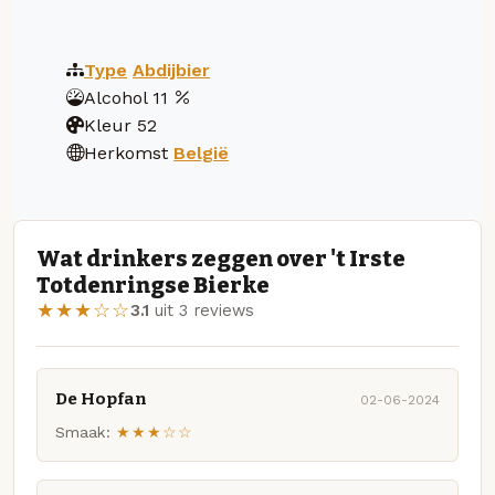
Type
Abdijbier
Alcohol
11
Kleur
52
Herkomst
België
Wat drinkers zeggen over 't Irste
Totdenringse Bierke
★★★☆☆
3.1
uit 3 reviews
De Hopfan
02-06-2024
Smaak:
★★★☆☆