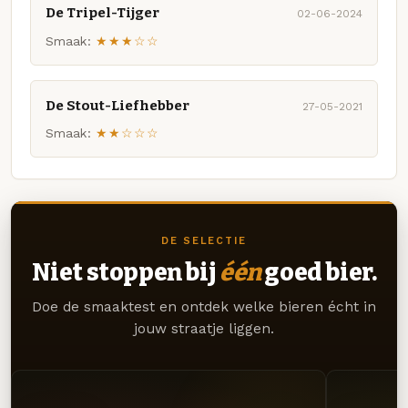
De Tripel-Tijger
02-06-2024
Smaak:
★★★☆☆
De Stout-Liefhebber
27-05-2021
Smaak:
★★☆☆☆
DE SELECTIE
Niet stoppen bij
één
goed bier.
Doe de smaaktest en ontdek welke bieren écht in
jouw straatje liggen.