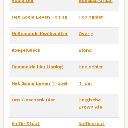
Rooie Oer
Speciaal Graan
Het Goeie Leven Honing
Honingbier
Hellemonds Kwèkwatter
Overig
Koegelwieck
Blond
Dommeldalbier Honing
Honingbier
Het Goeie Leven Trippel
Tripel
Ons Geschenk Bier
Belgische
Brown Ale
Koffie Stout
Koffiestout