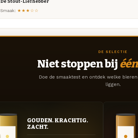
De Stout-Liefhebber
Smaak:
★★★☆☆
DE SELECTIE
Niet stoppen bij
één
Doe de smaaktest en ontdek welke bieren 
liggen.
GOUDEN. KRACHTIG.
ZACHT.