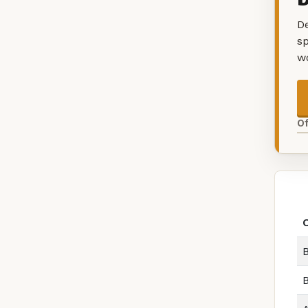
De
sp
w
O
O
B