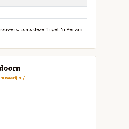
rouwers, zoals deze Tripel: 'n Kei van
ldoorn
ouwerij.nl/