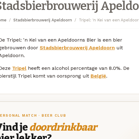
Stadsbierbrouwerij Apeld
ome
Stadsbierbrouwerij Apeldoorn
Tripel: 'n Kei van een Apeldoor
De Tripel: 'n Kei van een Apeldoorns Bier is een bier
gebrouwen door
Stadsbierbrouwerij Apeldoorn
uit
Apeldoorn.
Deze
Tripel
heeft een alcohol percentage van 8.0%. De
bierstijl Tripel komt van oorsprong uit
België
.
ERSONAL MATCH · BEER CLUB
ind je
doordrinkbaar
ier lekker?