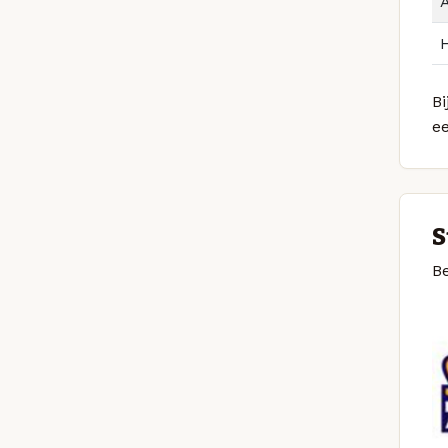
Bi
e
S
Be