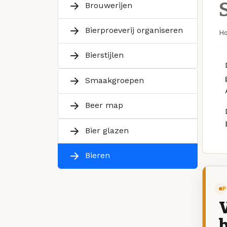
Brouwerijen
Bierproeverij organiseren
H
Bierstijlen
Smaakgroepen
Beer map
Bier glazen
Bieren
P
V
b