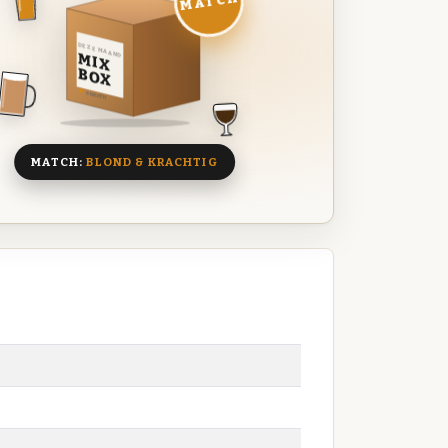
MATCH
DEZE MAAND
MIX
BOX
8 BIEREN
MATCH:
BLOND & KRACHTIG