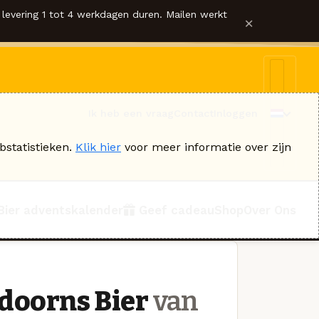
levering 1 tot 4 werkdagen duren. Mailen werkt
×
Ik heb een vraag
Contact
Inloggen
bstatistieken.
Klik hier
voor meer informatie over zijn
Bier adventskalender
Geef cadeau
Shop
Over Ons
ldoorns Bier
van