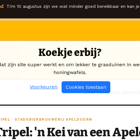
d.
T/m 10 augustus zijn we wat minder goed bereikbaar en kan je 
Koekje erbij?
dat zijn site super werkt en om lekker te grasduinen in we
honingwafels.
Voorkeuren
Cookies toestaan
Stel jouw box samen
RIPEL · STADSBIERBROUWERIJ APELDOORN
Tripel: 'n Kei van een Ape