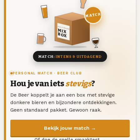
MATCH
DEZE MAAND
MIX
BOX
8 BIEREN
MATCH:
INTENS & UITDAGEND
PERSONAL MATCH · BEER CLUB
Hou je van iets
stevigs
?
De Beer koppelt je aan een box met stevige
donkere bieren en bijzondere ontdekkingen.
Geen standaard pakket. Gewoon raak.
Bekijk jouw match →
Of doe de snelle smaaktest →