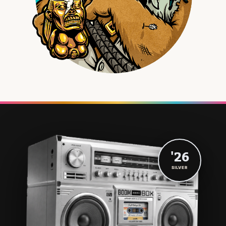
'26
SILVER