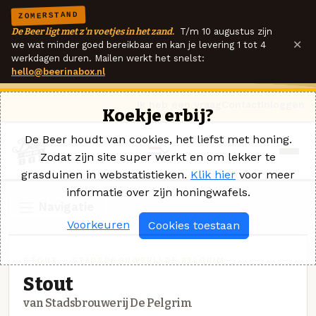
ZOMERSTAND
De Beer ligt met z'n voetjes in het zand.
T/m 10 augustus zijn
×
we wat minder goed bereikbaar en kan je levering 1 tot 4
werkdagen duren. Mailen werkt het snelst:
hello@beerinabox.nl
Ik heb een vraag
Contact
Inloggen
Koekje erbij?
De Beer houdt van cookies, het liefst met honing.
Zodat zijn site super werkt en om lekker te
grasduinen in webstatistieken.
Klik hier
voor meer
informatie over zijn honingwafels.
Navigatie
Voorkeuren
Cookies toestaan
STOUT_ · STADSBROUWERIJ DE PELGRIM
Stout
van Stadsbrouwerij De Pelgrim