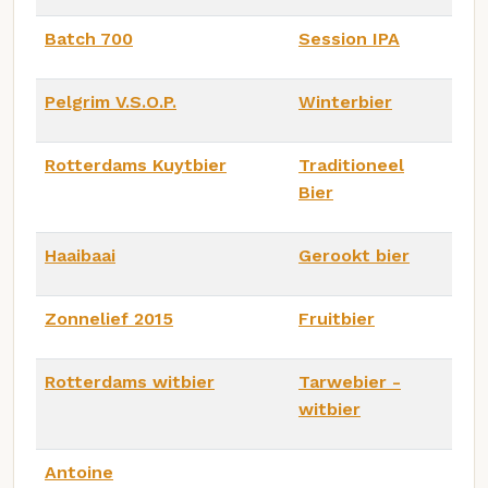
Batch 700
Session IPA
Pelgrim V.S.O.P.
Winterbier
Rotterdams Kuytbier
Traditioneel
Bier
Haaibaai
Gerookt bier
Zonnelief 2015
Fruitbier
Rotterdams witbier
Tarwebier -
witbier
Antoine