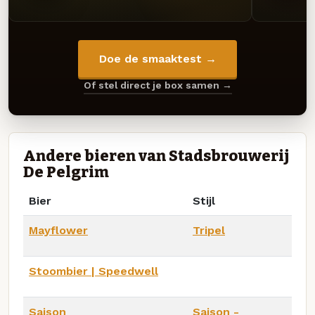
Doe de smaaktest →
Of stel direct je box samen →
Andere bieren van Stadsbrouwerij
De Pelgrim
Bier
Stijl
Mayflower
Tripel
Stoombier | Speedwell
Saison
Saison -