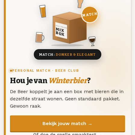
MATCH
DEZE MAAND
MIX
BOX
8 BIEREN
MATCH:
DONKER & ELEGANT
PERSONAL MATCH · BEER CLUB
Hou je van
Winterbier
?
De Beer koppelt je aan een box met bieren die in
dezelfde straat wonen. Geen standaard pakket.
Gewoon raak.
Bekijk jouw match →
Of doe de snelle smaaktest →