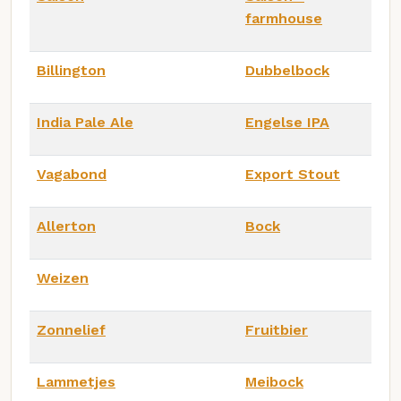
farmhouse
Billington
Dubbelbock
India Pale Ale
Engelse IPA
Vagabond
Export Stout
Allerton
Bock
Weizen
Zonnelief
Fruitbier
Lammetjes
Meibock