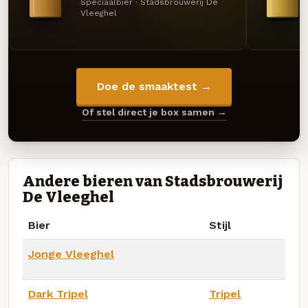
Speciaalbier · Stadsbrouwerij De
Vleeghel
Doe de smaaktest →
Of stel direct je box samen →
Andere bieren van Stadsbrouwerij
De Vleeghel
Bier
Stijl
Jonge Vleeghel
Dark Tripel
Tripel