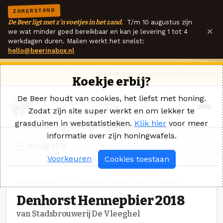
ZOMERSTAND
De Beer ligt met z'n voetjes in het zand.
T/m 10 augustus zijn
×
we wat minder goed bereikbaar en kan je levering 1 tot 4
werkdagen duren. Mailen werkt het snelst:
hello@beerinabox.nl
Ik heb een vraag
Contact
Inloggen
Koekje erbij?
De Beer houdt van cookies, het liefst met honing.
Zodat zijn site super werkt en om lekker te
grasduinen in webstatistieken.
Klik hier
voor meer
informatie over zijn honingwafels.
Navigatie
Voorkeuren
Cookies toestaan
KRUIDENBIER · STADSBROUWERIJ DE VLEEGHEL
Denhorst Hennepbier 2018
van Stadsbrouwerij De Vleeghel