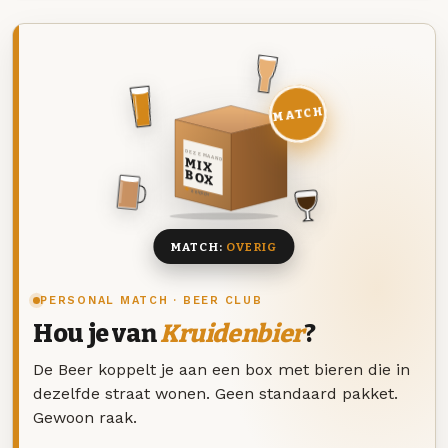
MATCH
DEZE MAAND
MIX
BOX
8 BIEREN
MATCH:
OVERIG
PERSONAL MATCH · BEER CLUB
Hou je van
Kruidenbier
?
De Beer koppelt je aan een box met bieren die in
dezelfde straat wonen. Geen standaard pakket.
Gewoon raak.