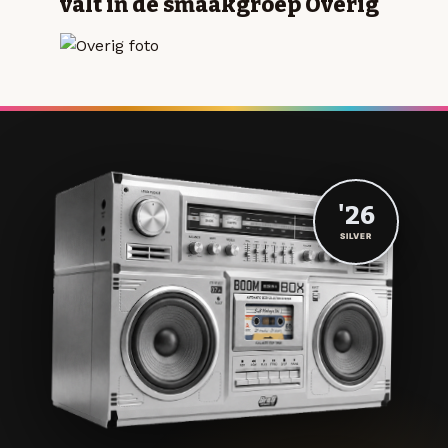
valt in de smaakgroep Overig
'26
SILVER