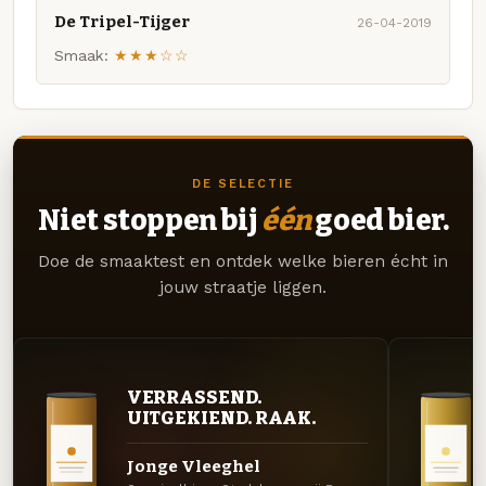
De Tripel-Tijger
26-04-2019
Smaak:
★★★☆☆
DE SELECTIE
Niet stoppen bij
één
goed bier.
Doe de smaaktest en ontdek welke bieren écht in
jouw straatje liggen.
VERRASSEND.
UITGEKIEND. RAAK.
Jonge Vleeghel