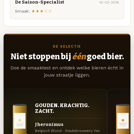
De Saison-Specialist
10-03-2018
Smaak:
★★★☆☆
DE SELECTIE
Niet stoppen bij
één
goed bier.
Doe de smaaktest en ontdek welke bieren écht in
jouw straatje liggen.
GOUDEN. KRACHTIG.
ZACHT.
Jheronimus
Belgisch Blond · Stadsbrouwerij Van