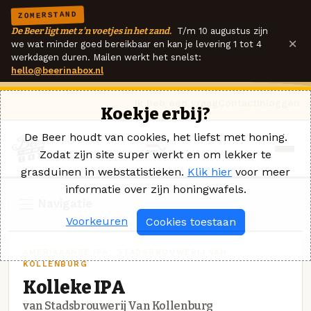
ZOMERSTAND
De Beer ligt met z'n voetjes in het zand.
T/m 10 augustus zijn
×
we wat minder goed bereikbaar en kan je levering 1 tot 4
werkdagen duren. Mailen werkt het snelst:
hello@beerinabox.nl
Ik heb een vraag
Contact
Inloggen
Koekje erbij?
De Beer houdt van cookies, het liefst met honing.
Zodat zijn site super werkt en om lekker te
grasduinen in webstatistieken.
Klik hier
voor meer
informatie over zijn honingwafels.
Navigatie
Voorkeuren
Cookies toestaan
AMERIKAANSE IPA · STADSBROUWERIJ VAN
KOLLENBURG
Kolleke IPA
van Stadsbrouwerij Van Kollenburg