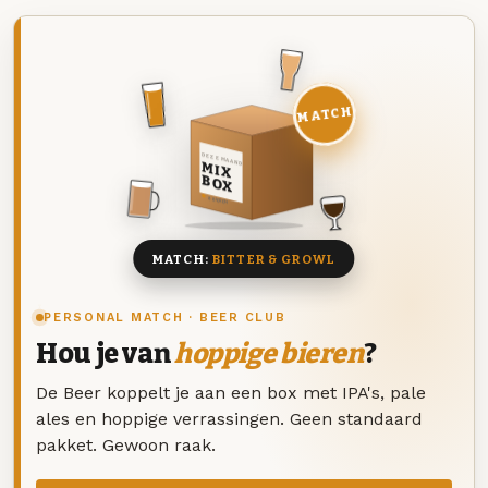
MATCH
DEZE MAAND
MIX
BOX
8 BIEREN
MATCH:
BITTER & GROWL
PERSONAL MATCH · BEER CLUB
Hou je van
hoppige bieren
?
De Beer koppelt je aan een box met IPA's, pale
ales en hoppige verrassingen. Geen standaard
pakket. Gewoon raak.