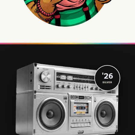
'26
SILVER