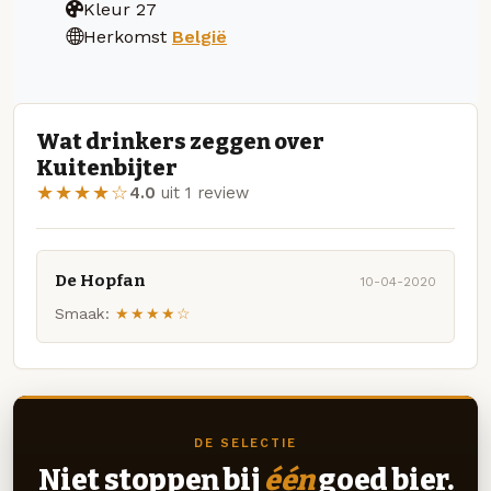
Kleur
27
Herkomst
België
Wat drinkers zeggen over
Kuitenbijter
★★★★☆
4.0
uit 1 review
De Hopfan
10-04-2020
Smaak:
★★★★☆
DE SELECTIE
Niet stoppen bij
één
goed bier.