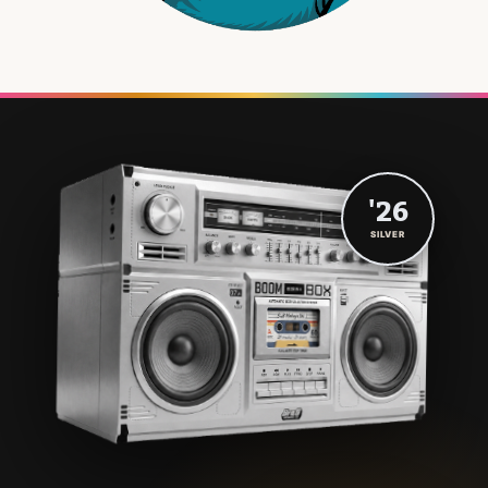
'26
SILVER