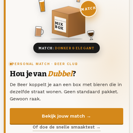
MATCH
DEZE MAAND
MIX
BOX
8 BIEREN
MATCH:
DONKER & ELEGANT
PERSONAL MATCH · BEER CLUB
Hou je van
Dubbel
?
De Beer koppelt je aan een box met bieren die in
dezelfde straat wonen. Geen standaard pakket.
Gewoon raak.
Bekijk jouw match →
Of doe de snelle smaaktest →