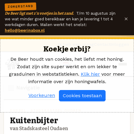
ZOMERSTAND
De Beer ligt met z'n voetjes in het zand.
T/m 10 augustus zijn
×
we wat minder goed bereikbaar en kan je levering 1 tot 4
werkdagen duren. Mailen werkt het snelst:
hello@beerinabox.nl
Ik heb een vraag
Contact
Inloggen
Koekje erbij?
De Beer houdt van cookies, het liefst met honing.
Zodat zijn site super werkt en om lekker te
grasduinen in webstatistieken.
Klik hier
voor meer
informatie over zijn honingwafels.
Navigatie
Voorkeuren
Cookies toestaan
DUBBEL · STADSKASTEEL OUDAEN
Kuitenbijter
van Stadskasteel Oudaen