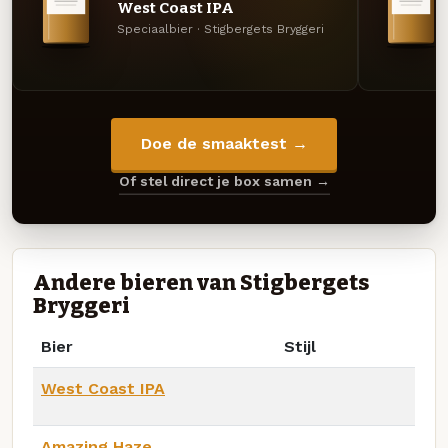
West Coast IPA
Speciaalbier · Stigbergets Bryggeri
Doe de smaaktest →
Of stel direct je box samen →
Andere bieren van Stigbergets
Bryggeri
Bier
Stijl
West Coast IPA
Amazing Haze