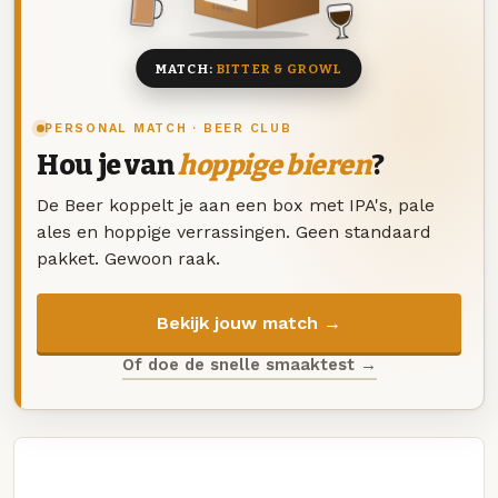
8 BIEREN
MATCH:
BITTER & GROWL
PERSONAL MATCH · BEER CLUB
Hou je van
hoppige bieren
?
De Beer koppelt je aan een box met IPA's, pale
ales en hoppige verrassingen. Geen standaard
pakket. Gewoon raak.
Bekijk jouw match →
Of doe de snelle smaaktest →