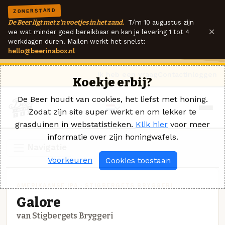
ZOMERSTAND
De Beer ligt met z'n voetjes in het zand.
T/m 10 augustus zijn
×
we wat minder goed bereikbaar en kan je levering 1 tot 4
werkdagen duren. Mailen werkt het snelst:
hello@beerinabox.nl
Ik heb een vraag
Contact
Inloggen
Koekje erbij?
De Beer houdt van cookies, het liefst met honing.
Zodat zijn site super werkt en om lekker te
grasduinen in webstatistieken.
Klik hier
voor meer
informatie over zijn honingwafels.
Navigatie
Voorkeuren
Cookies toestaan
AMERIKAANSE IPA · STIGBERGETS BRYGGERI
Galore
van Stigbergets Bryggeri