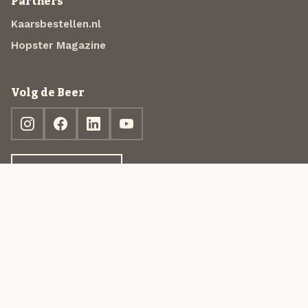
Partners
Kaarsbestellen.nl
Hopster Magazine
Volg de Beer
Ontdek jouw box
© 2013-2026 Beer in a Box BV