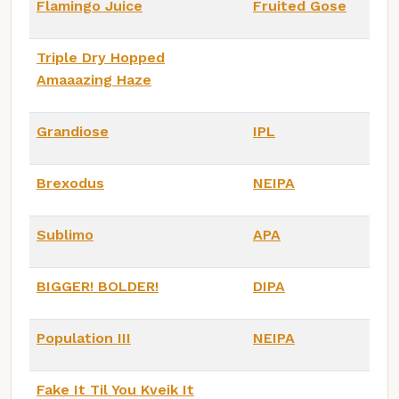
Flamingo Juice
Fruited Gose
Triple Dry Hopped
Amaaazing Haze
Grandiose
IPL
Brexodus
NEIPA
Sublimo
APA
BIGGER! BOLDER!
DIPA
Population III
NEIPA
Fake It Til You Kveik It