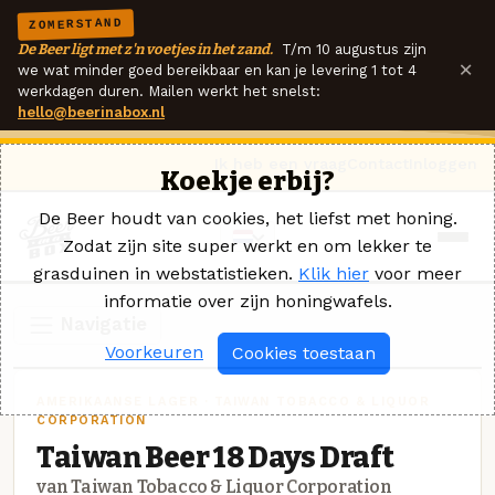
ZOMERSTAND
De Beer ligt met z'n voetjes in het zand.
T/m 10 augustus zijn
×
we wat minder goed bereikbaar en kan je levering 1 tot 4
werkdagen duren. Mailen werkt het snelst:
hello@beerinabox.nl
Ik heb een vraag
Contact
Inloggen
Koekje erbij?
De Beer houdt van cookies, het liefst met honing.
Zodat zijn site super werkt en om lekker te
grasduinen in webstatistieken.
Klik hier
voor meer
informatie over zijn honingwafels.
Navigatie
Voorkeuren
Cookies toestaan
AMERIKAANSE LAGER · TAIWAN TOBACCO & LIQUOR
CORPORATION
Taiwan Beer 18 Days Draft
van Taiwan Tobacco & Liquor Corporation