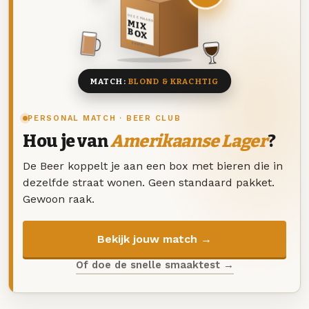
DEZE MAAND
MIX
BOX
8 BIEREN
MATCH:
BLOND & KRACHTIG
PERSONAL MATCH · BEER CLUB
Hou je van
Amerikaanse Lager
?
De Beer koppelt je aan een box met bieren die in
dezelfde straat wonen. Geen standaard pakket.
Gewoon raak.
Bekijk jouw match →
Of doe de snelle smaaktest →