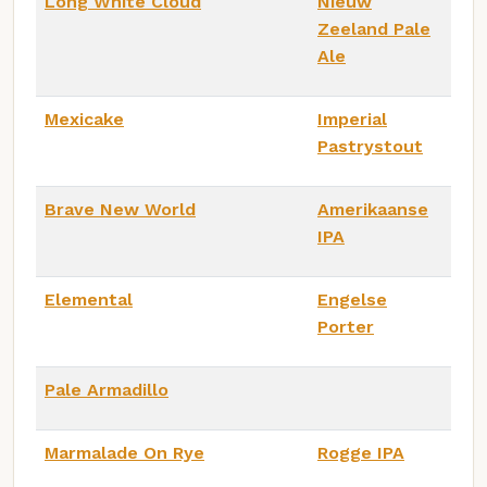
Long White Cloud
Nieuw
Zeeland Pale
Ale
Mexicake
Imperial
Pastrystout
Brave New World
Amerikaanse
IPA
Elemental
Engelse
Porter
Pale Armadillo
Marmalade On Rye
Rogge IPA