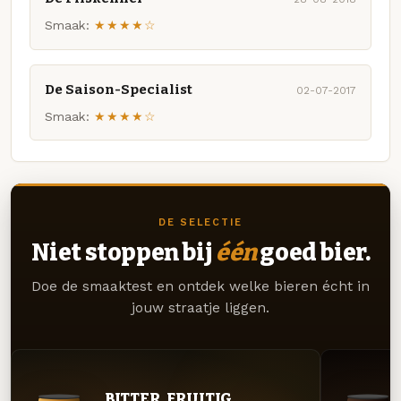
Smaak:
★★★★☆
De Saison-Specialist
02-07-2017
Smaak:
★★★★☆
DE SELECTIE
Niet stoppen bij
één
goed bier.
Doe de smaaktest en ontdek welke bieren écht in
jouw straatje liggen.
BITTER. FRUITIG.