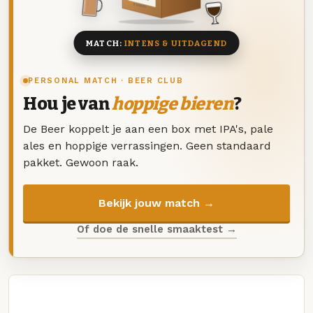
8 BIEREN
MATCH:
INTENS & UITDAGEND
PERSONAL MATCH · BEER CLUB
Hou je van
hoppige bieren
?
De Beer koppelt je aan een box met IPA's, pale
ales en hoppige verrassingen. Geen standaard
pakket. Gewoon raak.
Bekijk jouw match →
Of doe de snelle smaaktest →