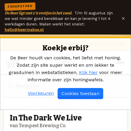
ZOMERSTAND
De Beer ligt met z'n voetjes in het zand.
T/m 10 augustus zijn
×
we wat minder goed bereikbaar en kan je levering 1 tot 4
werkdagen duren. Mailen werkt het snelst:
hello@beerinabox.nl
Ik heb een vraag
Contact
Inloggen
Koekje erbij?
De Beer houdt van cookies, het liefst met honing.
Zodat zijn site super werkt en om lekker te
grasduinen in webstatistieken.
Klik hier
voor meer
informatie over zijn honingwafels.
Navigatie
Voorkeuren
Cookies toestaan
BLACK IPA · TEMPEST BREWING CO.
In The Dark We Live
van Tempest Brewing Co.