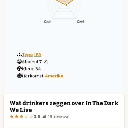
Type
IPA
Alcohol
7
Kleur
64
Herkomst
Amerika
Wat drinkers zeggen over In The Dark
We Live
★★★☆☆
3.6
uit 19 reviews