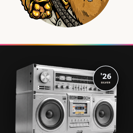
'26
SILVER