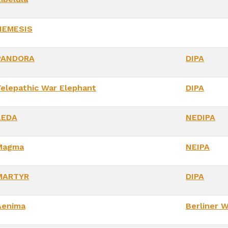
NEMESIS
PANDORA
DIPA
Telepathic War Elephant
DIPA
LEDA
NEDIPA
Magma
NEIPA
MARTYR
DIPA
Aenima
Berliner W