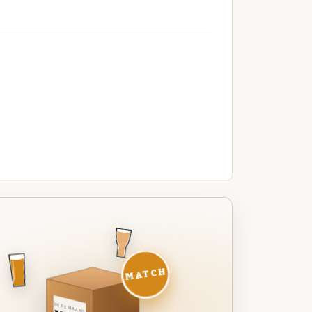
MATCH
DEZE MAAND