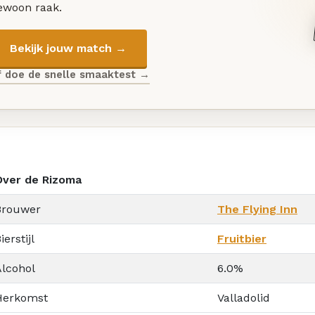
ewoon raak.
Bekijk jouw match →
f doe de snelle smaaktest →
Over de Rizoma
Brouwer
The Flying Inn
ierstijl
Fruitbier
Alcohol
6.0%
Herkomst
Valladolid