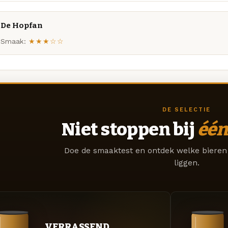
De Hopfan
Smaak:
★★★☆☆
DE SELECTIE
Niet stoppen bij
één
Doe de smaaktest en ontdek welke bieren 
liggen.
VERRASSEND.