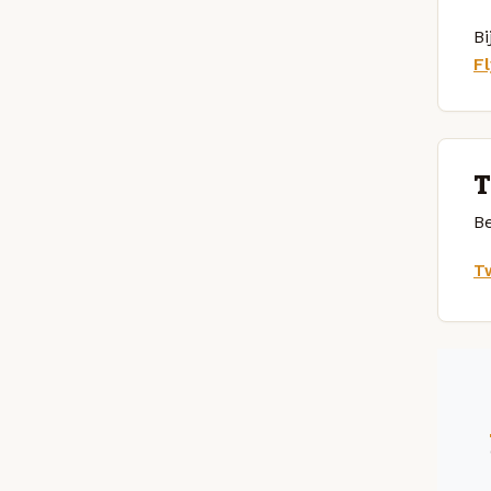
Bi
Fl
T
Be
Tw