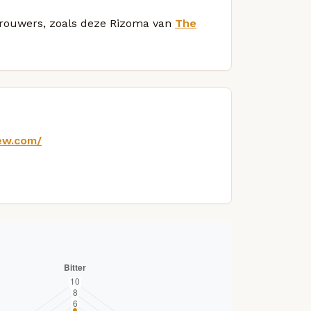
 brouwers, zoals deze Rizoma van
The
rew.com/