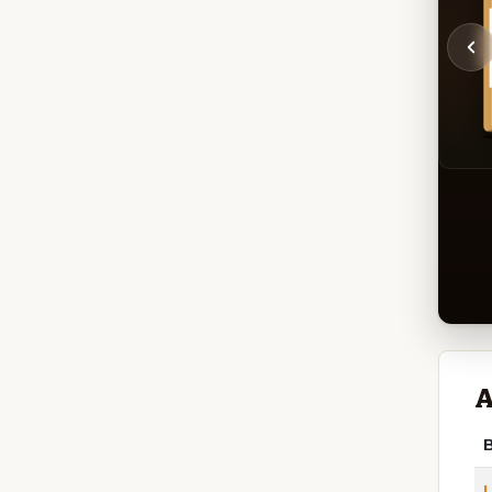
A
B
L