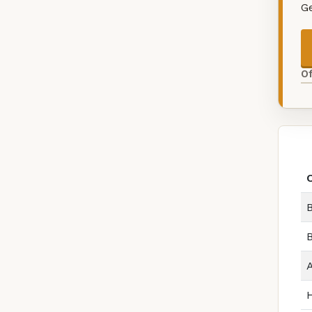
G
O
B