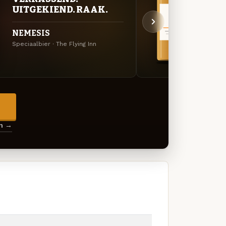
UITGEKIEND. RAAK.
EXP
NEMESIS
PAN
Speciaalbier · The Flying Inn
DIPA · 
→
en →