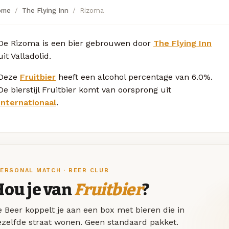
ome
The Flying Inn
Rizoma
De Rizoma is een bier gebrouwen door
The Flying Inn
uit Valladolid.
Deze
Fruitbier
heeft een alcohol percentage van 6.0%.
De bierstijl Fruitbier komt van oorsprong uit
Internationaal
.
ERSONAL MATCH · BEER CLUB
Hou je van
Fruitbier
?
 Beer koppelt je aan een box met bieren die in
ezelfde straat wonen. Geen standaard pakket.