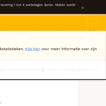
levering 1 tot 4 werkdagen duren. Mailen werkt
×
Ik heb een vraag
Contact
Inloggen
bstatistieken.
Klik hier
voor meer informatie over zijn
Bier adventskalender
Geef cadeau
Shop
Over Ons
n