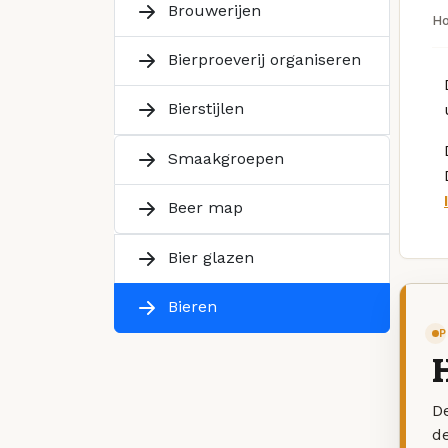
Brouwerijen
H
Bierproeverij organiseren
Bierstijlen
Smaakgroepen
Beer map
Bier glazen
Bieren
P
De
d