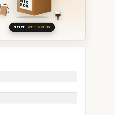
MIX
BOX
8 BIEREN
MATCH:
WILD & ZUUR