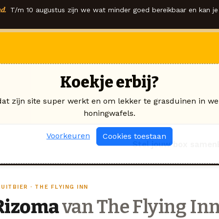
d.
T/m 10 augustus zijn we wat minder goed bereikbaar en kan je 
Koekje erbij?
dat zijn site super werkt en om lekker te grasduinen in we
honingwafels.
Voorkeuren
Cookies toestaan
Stel jouw box samen
UITBIER · THE FLYING INN
Rizoma
van The Flying In