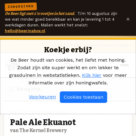
ZOMERSTAND
De Beer ligt met z'n voetjes in het zand.
T/m 10 augustus zijn
×
we wat minder goed bereikbaar en kan je levering 1 tot 4
werkdagen duren. Mailen werkt het snelst:
hello@beerinabox.nl
Ik heb een vraag
Contact
Inloggen
Koekje erbij?
De Beer houdt van cookies, het liefst met honing.
Zodat zijn site super werkt en om lekker te
grasduinen in webstatistieken.
Klik hier
voor meer
informatie over zijn honingwafels.
Navigatie
Voorkeuren
Cookies toestaan
APA · THE KERNEL BREWERY
Pale Ale Ekuanot
van The Kernel Brewery