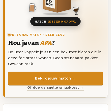
MIX
BOX
8 BIEREN
MATCH:
BITTER & GROWL
PERSONAL MATCH · BEER CLUB
Hou je van
APA
?
De Beer koppelt je aan een box met bieren die in
dezelfde straat wonen. Geen standaard pakket.
Gewoon raak.
Bekijk jouw match →
Of doe de snelle smaaktest →