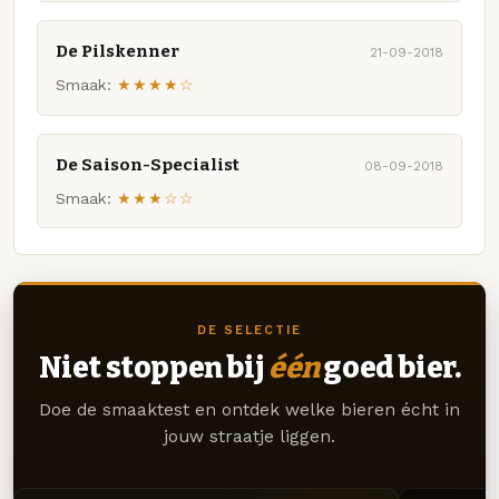
De Pilskenner
21-09-2018
Smaak:
★★★★☆
De Saison-Specialist
08-09-2018
Smaak:
★★★☆☆
DE SELECTIE
Niet stoppen bij
één
goed bier.
Doe de smaaktest en ontdek welke bieren écht in
jouw straatje liggen.