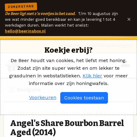
ZOMERSTAND
De Beer ligt met z'n voetjes in het zand.
T/m 10 augustus zijn
×
we wat minder goed bereikbaar en kan je levering 1 tot 4
werkdagen duren. Mailen werkt het snelst:
hello@beerinabox.nl
Ik heb een vraag
Contact
Inloggen
Koekje erbij?
De Beer houdt van cookies, het liefst met honing.
Zodat zijn site super werkt en om lekker te
grasduinen in webstatistieken.
Klik hier
voor meer
informatie over zijn honingwafels.
Navigatie
Voorkeuren
Cookies toestaan
AMERIKAANSE STRONG ALE · THE LOST ABBEY
Angel's Share Bourbon Barrel
Aged (2014)