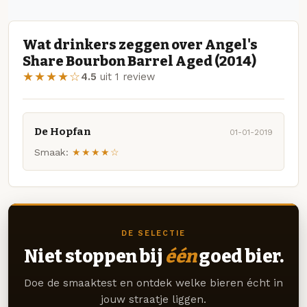
Wat drinkers zeggen over Angel's
Share Bourbon Barrel Aged (2014)
★★★★☆
4.5
uit 1 review
De Hopfan
01-01-2019
Smaak:
★★★★☆
DE SELECTIE
Niet stoppen bij
één
goed bier.
Doe de smaaktest en ontdek welke bieren écht in
jouw straatje liggen.