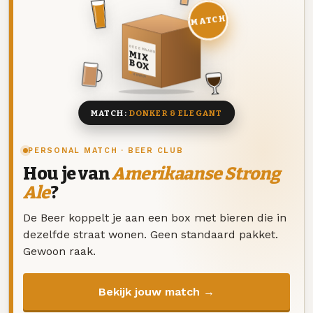
MATCH
DEZE MAAND
MIX
BOX
8 BIEREN
MATCH:
DONKER & ELEGANT
PERSONAL MATCH · BEER CLUB
Hou je van
Amerikaanse Strong
Ale
?
De Beer koppelt je aan een box met bieren die in
dezelfde straat wonen. Geen standaard pakket.
Gewoon raak.
Bekijk jouw match →