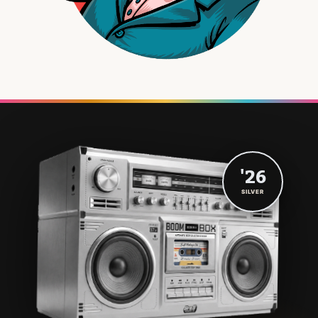
'26
SILVER