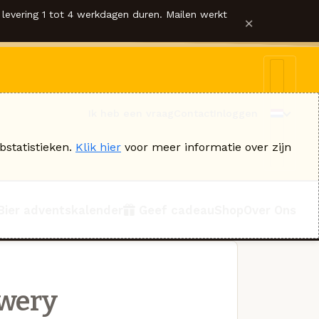
levering 1 tot 4 werkdagen duren. Mailen werkt
×
Ik heb een vraag
Contact
Inloggen
bstatistieken.
Klik hier
voor meer informatie over zijn
Bier adventskalender
Geef cadeau
Shop
Over Ons
ewery