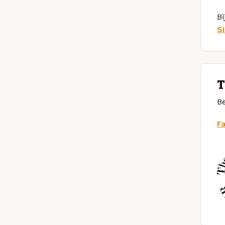
Bi
S
T
Be
F