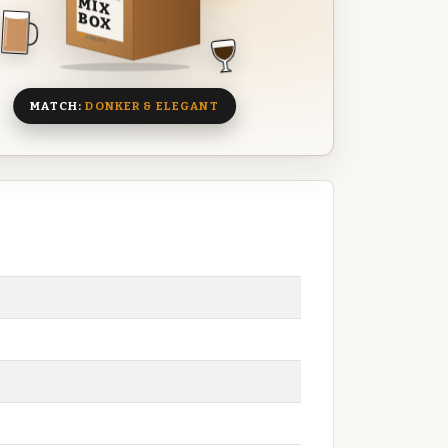
MIX
BOX
8 BIEREN
MATCH:
DONKER & ELEGANT