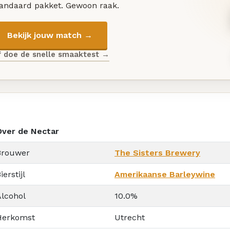
tandaard pakket. Gewoon raak.
Bekijk jouw match →
f doe de snelle smaaktest →
Over de Nectar
Brouwer
The Sisters Brewery
ierstijl
Amerikaanse Barleywine
Alcohol
10.0%
Herkomst
Utrecht