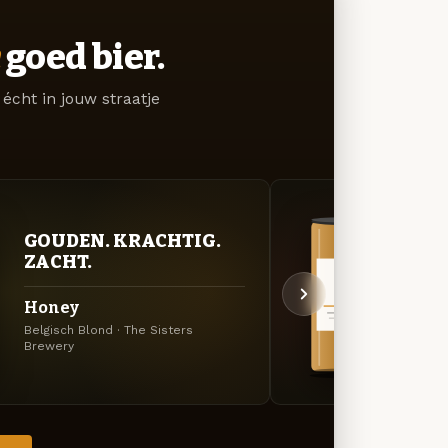
goed bier.
écht in jouw straatje
GOUDEN. KRACHTIG.
VER
ZACHT.
UIT
Honey
Hive
Belgisch Blond · The Sisters
Tarweb
Brewery