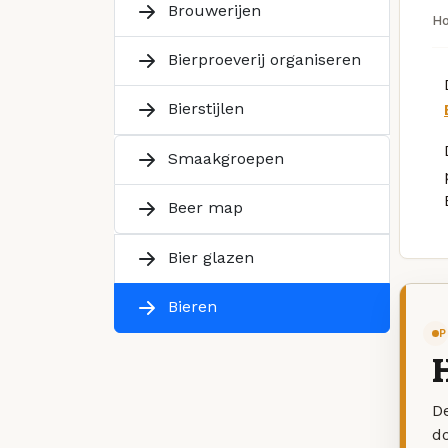
Brouwerijen
H
Bierproeverij organiseren
Bierstijlen
Smaakgroepen
Beer map
Bier glazen
Bieren
P
H
De
d