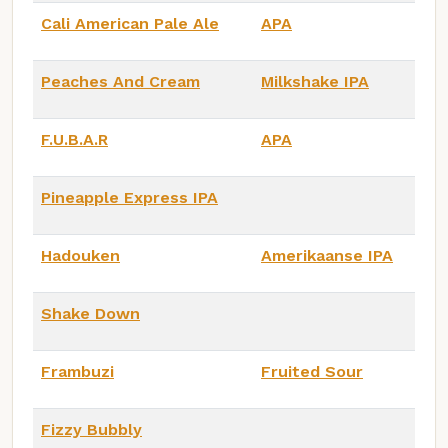
Cali American Pale Ale
APA
Peaches And Cream
Milkshake IPA
F.U.B.A.R
APA
Pineapple Express IPA
Hadouken
Amerikaanse IPA
Shake Down
Frambuzi
Fruited Sour
Fizzy Bubbly