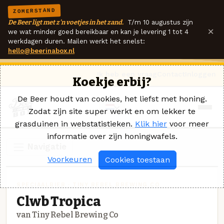
ZOMERSTAND
De Beer ligt met z'n voetjes in het zand.
T/m 10 augustus zijn
×
we wat minder goed bereikbaar en kan je levering 1 tot 4
werkdagen duren. Mailen werkt het snelst:
hello@beerinabox.nl
Ik heb een vraag
Contact
Inloggen
Koekje erbij?
De Beer houdt van cookies, het liefst met honing.
Zodat zijn site super werkt en om lekker te
grasduinen in webstatistieken.
Klik hier
voor meer
informatie over zijn honingwafels.
Navigatie
Voorkeuren
Cookies toestaan
SPECIAALBIER · TINY REBEL BREWING CO
Clwb Tropica
van Tiny Rebel Brewing Co