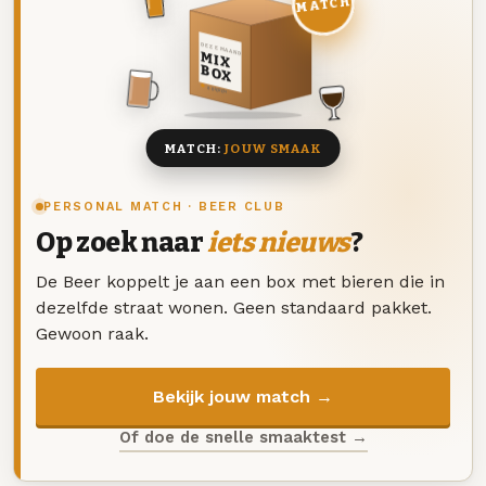
MATCH
DEZE MAAND
MIX
BOX
8 BIEREN
MATCH:
JOUW SMAAK
PERSONAL MATCH · BEER CLUB
Op zoek naar
iets nieuws
?
De Beer koppelt je aan een box met bieren die in
dezelfde straat wonen. Geen standaard pakket.
Gewoon raak.
Bekijk jouw match →
Of doe de snelle smaaktest →