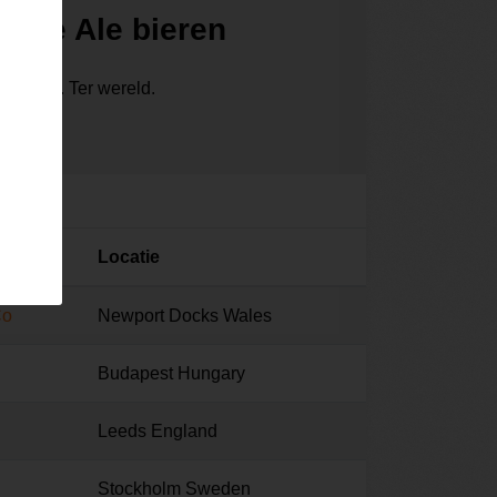
Pale Ale bieren
ronken. Ter wereld.
Locatie
Co
Newport Docks Wales
Budapest Hungary
Leeds England
Stockholm Sweden