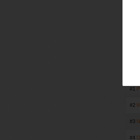
Bier
#1
P
#2
M
#3
N
#4
O