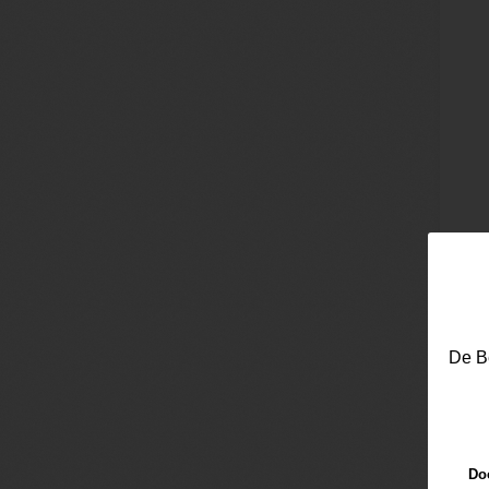
De Be
Doo