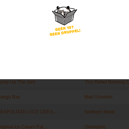
De Top 10 beste Milkshake 
Op basis van meest verkocht en vaakst ged
Brouwerij
ump Up The Jam
Tiny Rebel Brewing 
ango Bay
Mad Scientist
EAPOLITAN // ICE CREA...
Northern Monk
riginal Ice Cream Pal...
Omnipollo