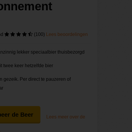
onnement
nd
(100)
Lees beoordelingen
zinnig lekker speciaalbier thuisbezorgd
t twee keer hetzelfde bier
 gezeik. Per direct te pauzeren of
ar
eer de Beer
Lees meer over de