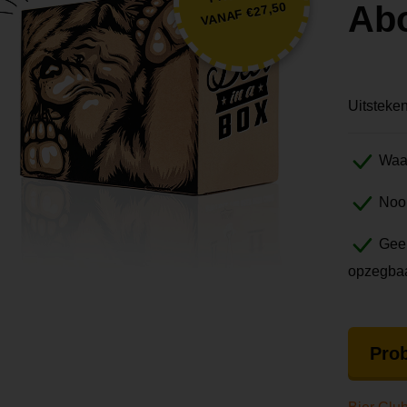
Ab
VANAF €27,50
Uitsteke
Waan
Nooi
Geen
opzegba
Prob