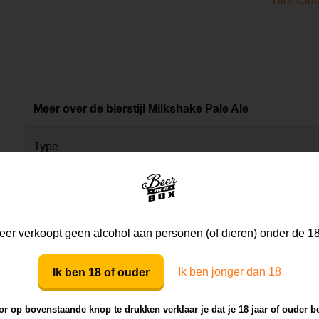
Bier Clu
Meer over de bierstijl Milkshake Pale Ale
Type
Gemiddeld alcohol %
Gemiddelde kleurcode (EBC)
er verkoopt geen alcohol aan personen (of dieren) onder de 18
Herkomst
Ik ben jonger dan 18
Ik ben 18 of ouder
r op bovenstaande knop te drukken verklaar je dat je 18 jaar of ouder b