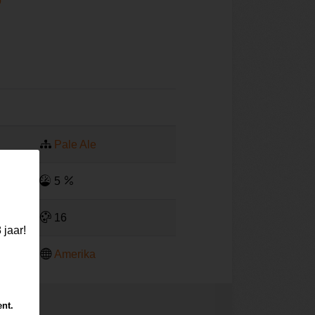
b
Pale Ale
5
16
 jaar!
Amerika
ent.