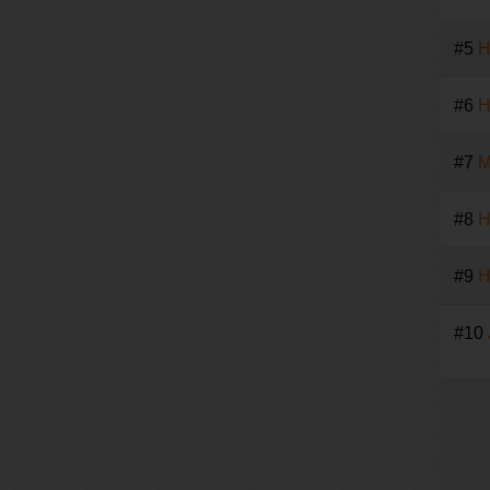
#5
H
#6
H
#7
M
#8
H
#9
H
#10