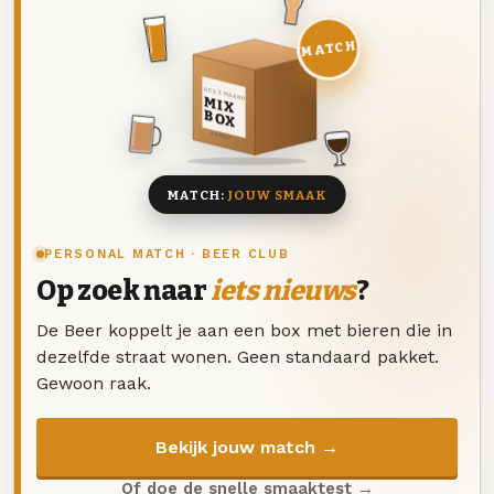
MATCH
DEZE MAAND
MIX
BOX
8 BIEREN
MATCH:
JOUW SMAAK
PERSONAL MATCH · BEER CLUB
Op zoek naar
iets nieuws
?
De Beer koppelt je aan een box met bieren die in
dezelfde straat wonen. Geen standaard pakket.
Gewoon raak.
Bekijk jouw match →
Of doe de snelle smaaktest →