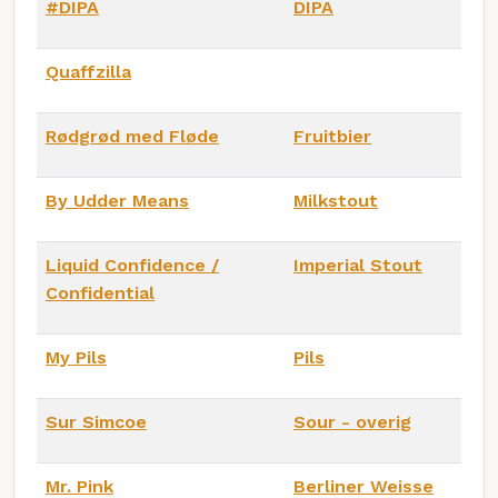
#DIPA
DIPA
Quaffzilla
Rødgrød med Fløde
Fruitbier
By Udder Means
Milkstout
Liquid Confidence /
Imperial Stout
Confidential
My Pils
Pils
Sur Simcoe
Sour - overig
Mr. Pink
Berliner Weisse