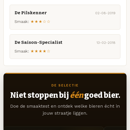
De Pilskenner
02-08-2019
Smaak:
★★★☆☆
De Saison-Specialist
13-02-2018
Smaak:
★★★★☆
DE SELECTIE
Niet stoppen bij
één
goed bier.
Doe de smaaktest en ontdek welke bieren écht in
jouw straatje liggen.