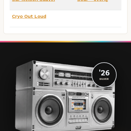
Cryo Out Loud
'26
SILVER