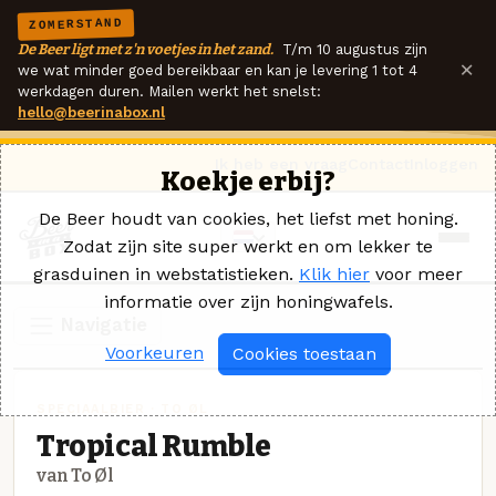
ZOMERSTAND
De Beer ligt met z'n voetjes in het zand.
T/m 10 augustus zijn
×
we wat minder goed bereikbaar en kan je levering 1 tot 4
werkdagen duren. Mailen werkt het snelst:
hello@beerinabox.nl
Ik heb een vraag
Contact
Inloggen
Koekje erbij?
De Beer houdt van cookies, het liefst met honing.
Zodat zijn site super werkt en om lekker te
grasduinen in webstatistieken.
Klik hier
voor meer
informatie over zijn honingwafels.
Navigatie
Voorkeuren
Cookies toestaan
SPECIAALBIER · TO ØL
Tropical Rumble
van To Øl