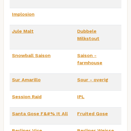
Implosion
Jule Malt
Dubbele
Milkstout
Snowball Saison
Saison -
farmhouse
Sur Amarillo
Sour - overig
Session Raid
IPL
Santa Gose F&#% It All
Fruited Gose
Berliner Vice
Berliner Weisse