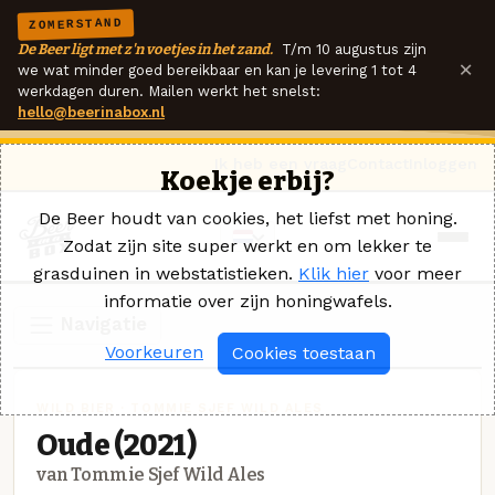
ZOMERSTAND
De Beer ligt met z'n voetjes in het zand.
T/m 10 augustus zijn
×
we wat minder goed bereikbaar en kan je levering 1 tot 4
werkdagen duren. Mailen werkt het snelst:
hello@beerinabox.nl
Ik heb een vraag
Contact
Inloggen
Koekje erbij?
De Beer houdt van cookies, het liefst met honing.
Zodat zijn site super werkt en om lekker te
grasduinen in webstatistieken.
Klik hier
voor meer
informatie over zijn honingwafels.
Navigatie
Voorkeuren
Cookies toestaan
WILD BIER · TOMMIE SJEF WILD ALES
Oude (2021)
van Tommie Sjef Wild Ales