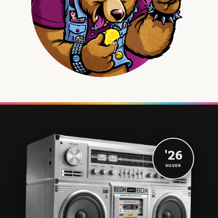
'26
SILVER