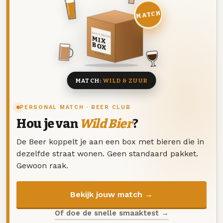
MATCH
DEZE MAAND
MIX
BOX
8 BIEREN
MATCH:
WILD & ZUUR
PERSONAL MATCH · BEER CLUB
Hou je van
Wild Bier
?
De Beer koppelt je aan een box met bieren die in
dezelfde straat wonen. Geen standaard pakket.
Gewoon raak.
Bekijk jouw match →
Of doe de snelle smaaktest →