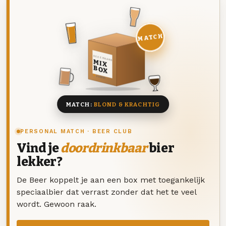
MATCH
DEZE MAAND
MIX
BOX
8 BIEREN
MATCH:
BLOND & KRACHTIG
PERSONAL MATCH · BEER CLUB
Vind je
doordrinkbaar
bier
lekker?
De Beer koppelt je aan een box met toegankelijk
speciaalbier dat verrast zonder dat het te veel
wordt. Gewoon raak.