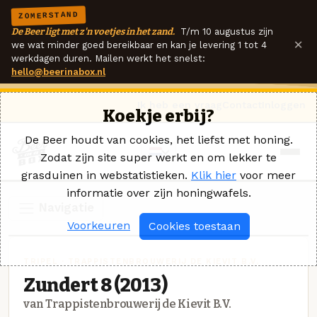
ZOMERSTAND
De Beer ligt met z'n voetjes in het zand.
T/m 10 augustus zijn
×
we wat minder goed bereikbaar en kan je levering 1 tot 4
werkdagen duren. Mailen werkt het snelst:
hello@beerinabox.nl
Ik heb een vraag
Contact
Inloggen
Koekje erbij?
De Beer houdt van cookies, het liefst met honing.
Zodat zijn site super werkt en om lekker te
grasduinen in webstatistieken.
Klik hier
voor meer
informatie over zijn honingwafels.
Navigatie
Voorkeuren
Cookies toestaan
TRIPEL · TRAPPISTENBROUWERIJ DE KIEVIT B.V.
Zundert 8 (2013)
van Trappistenbrouwerij de Kievit B.V.