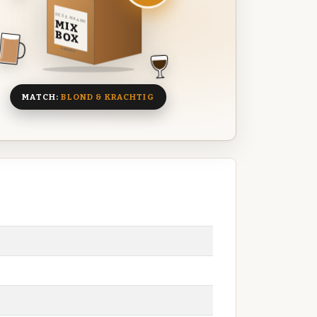
DEZE MAAND
MIX
BOX
8 BIEREN
MATCH:
BLOND & KRACHTIG