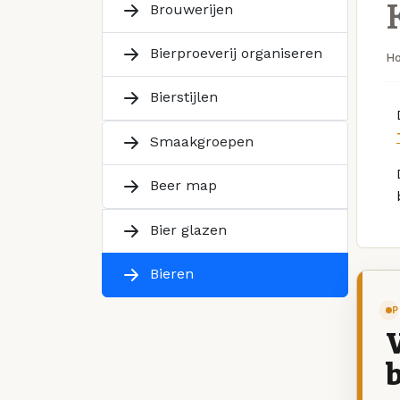
K
Brouwerijen
Bierproeverij organiseren
H
Bierstijlen
Smaakgroepen
Beer map
Bier glazen
Bieren
P
V
b