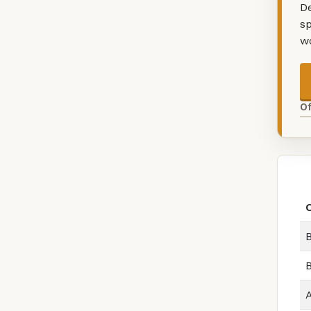
De
sp
w
O
B