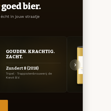
goed bier.
écht in jouw straatje
GOUDEN. KRACHTIG.
GOU
ZACHT.
ZAC
Zundert 8 (2018)
Zund
Tripel · Trappistenbrouwerij de
Tripel
Kievit B.V.
Kievit 
→