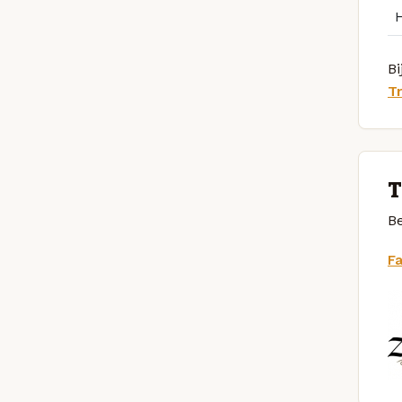
Bi
Tr
T
Be
F