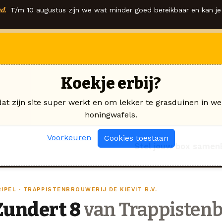
d.
T/m 10 augustus zijn we wat minder goed bereikbaar en kan je 
Koekje erbij?
dat zijn site super werkt en om lekker te grasduinen in we
honingwafels.
Voorkeuren
Cookies toestaan
Stel jouw box samen
IPEL · TRAPPISTENBROUWERIJ DE KIEVIT B.V.
Zundert 8
van Trappistenb