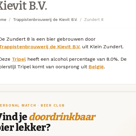
ievit B.V.
ome
Trappistenbrouwerij de Kievit B.V.
Zundert 8
De Zundert 8 is een bier gebrouwen door
Trappistenbrouwerij de Kievit B.V.
uit Klein Zundert.
Deze
Tripel
heeft een alcohol percentage van 8.0%. De
bierstijl Tripel komt van oorsprong uit
België
.
ERSONAL MATCH · BEER CLUB
ind je
doordrinkbaar
ier lekker?