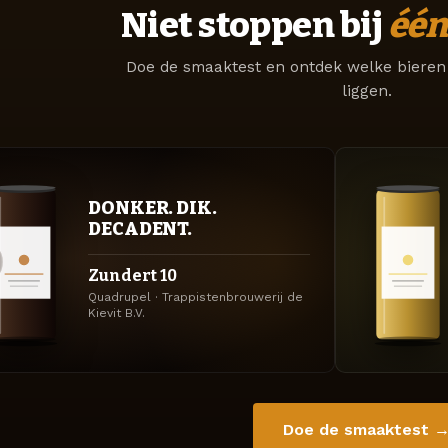
Niet stoppen bij
één
Doe de smaaktest en ontdek welke bieren 
liggen.
DONKER. DIK.
DECADENT.
Zundert 10
Quadrupel · Trappistenbrouwerij de
Kievit B.V.
Doe de smaaktest 