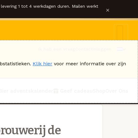
levering 1 tot 4 werkdagen duren. Mailen werkt
×
Ik heb een vraag
Contact
Inloggen
bstatistieken.
Klik hier
voor meer informatie over zijn
Bier adventskalender
Geef cadeau
Shop
Over Ons
rouwerij de