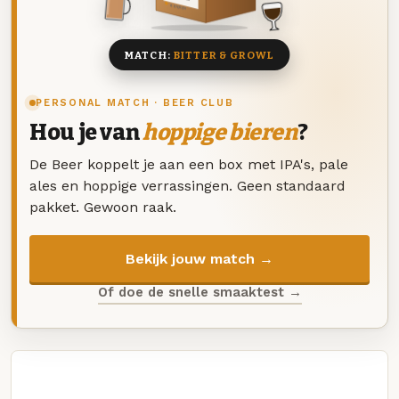
8 BIEREN
MATCH:
BITTER & GROWL
PERSONAL MATCH · BEER CLUB
Hou je van
hoppige bieren
?
De Beer koppelt je aan een box met IPA's, pale
ales en hoppige verrassingen. Geen standaard
pakket. Gewoon raak.
Bekijk jouw match →
Of doe de snelle smaaktest →