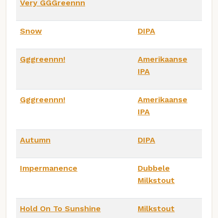
Very GGGreennn
Snow
DIPA
Gggreennn!
Amerikaanse
IPA
Gggreennn!
Amerikaanse
IPA
Autumn
DIPA
Impermanence
Dubbele
Milkstout
Hold On To Sunshine
Milkstout