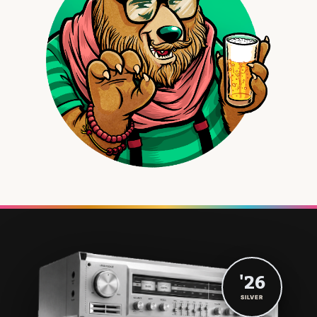
'26
SILVER