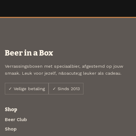
Beer in a Box
Verrassingsboxen met speciaalbier, afgestemd op jouw
smaak. Leuk voor jezelf, n&oacute;g leuker als cadeau.
✓ Veilige betaling
✓ Sinds 2013
Shop
Beer Club
Shop