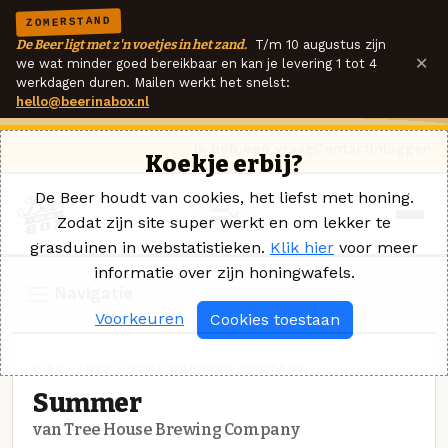
ZOMERSTAND
De Beer ligt met z'n voetjes in het zand.
T/m 10 augustus zijn
×
we wat minder goed bereikbaar en kan je levering 1 tot 4
werkdagen duren. Mailen werkt het snelst:
hello@beerinabox.nl
Ik heb een vraag
Contact
Inloggen
Koekje erbij?
De Beer houdt van cookies, het liefst met honing.
Zodat zijn site super werkt en om lekker te
grasduinen in webstatistieken.
Klik hier
voor meer
informatie over zijn honingwafels.
Navigatie
Voorkeuren
Cookies toestaan
DIPA · TREE HOUSE BREWING COMPANY
Summer
van Tree House Brewing Company