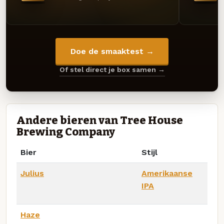
Doe de smaaktest →
Of stel direct je box samen →
Andere bieren van Tree House
Brewing Company
Bier
Stijl
Julius
Amerikaanse
IPA
Haze