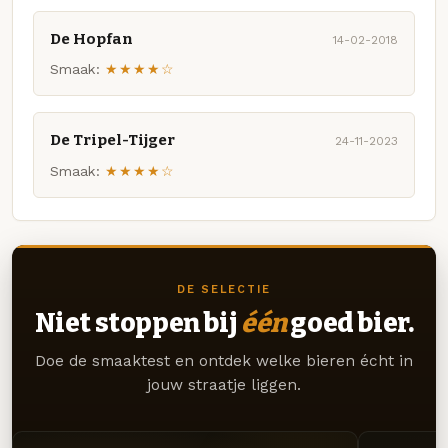
De Hopfan
14-02-2018
Smaak:
★★★★☆
De Tripel-Tijger
24-11-2023
Smaak:
★★★★☆
DE SELECTIE
Niet stoppen bij
één
goed bier.
Doe de smaaktest en ontdek welke bieren écht in
jouw straatje liggen.