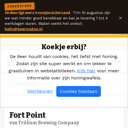
ZOMERSTAND
De Beer ligt met z'n voetjes in het zand.
T/m 10 augustus zijn
×
we wat minder goed bereikbaar en kan je levering 1 tot 4
werkdagen duren. Mailen werkt het snelst:
hello@beerinabox.nl
Ik heb een vraag
Contact
Inloggen
Koekje erbij?
De Beer houdt van cookies, het liefst met honing.
Zodat zijn site super werkt en om lekker te
grasduinen in webstatistieken.
Klik hier
voor meer
informatie over zijn honingwafels.
Navigatie
Voorkeuren
Cookies toestaan
APA · TRILLIUM BREWING COMPANY
Fort Point
van Trillium Brewing Company