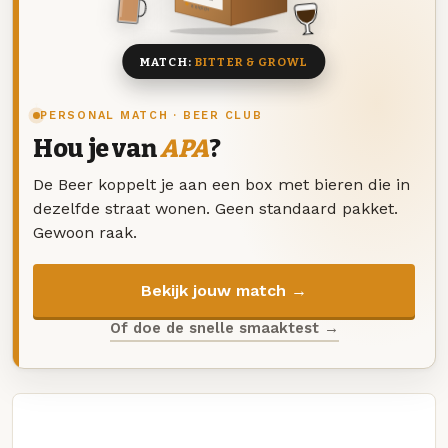
8 BIEREN
MATCH:
BITTER & GROWL
PERSONAL MATCH · BEER CLUB
Hou je van
APA
?
De Beer koppelt je aan een box met bieren die in
dezelfde straat wonen. Geen standaard pakket.
Gewoon raak.
Bekijk jouw match →
Of doe de snelle smaaktest →