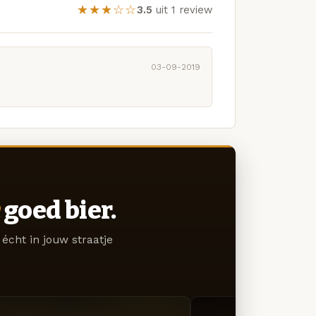
★★★☆☆
3.5
uit 1 review
03-09-2019
goed bier.
écht in jouw straatje