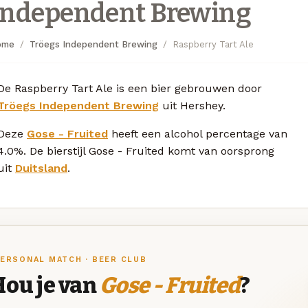
Independent Brewing
ome
Tröegs Independent Brewing
Raspberry Tart Ale
De Raspberry Tart Ale is een bier gebrouwen door
Tröegs Independent Brewing
uit Hershey.
Deze
Gose - Fruited
heeft een alcohol percentage van
4.0%. De bierstijl Gose - Fruited komt van oorsprong
uit
Duitsland
.
ERSONAL MATCH · BEER CLUB
Hou je van
Gose - Fruited
?