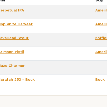
ier
Stijl
Perpetual IPA
Ameri
Hop Knife Harvest
Ameri
JavaHead Stout
Koffi
rimson Pistil
Ameri
Haze Charmer
Scratch 253 - Bock
Bock