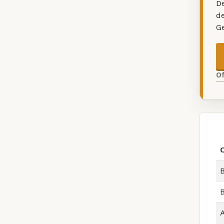
De
d
G
O
B