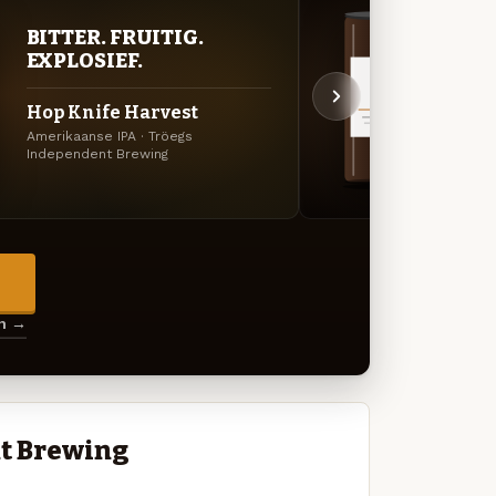
BITTER. FRUITIG.
DON
EXPLOSIEF.
DEC
Hop Knife Harvest
Java
Amerikaanse IPA · Tröegs
Koffie
Independent Brewing
Brewin
→
en →
t Brewing