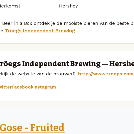
Herkomst
Hershey
j Beer in a Box ontdek je de mooiste bieren van de beste 
an
Tröegs Independent Brewing
.
röegs Independent Brewing — Hersh
kijk de website van de brouwerij:
http://www.troegs.com
itter
Facebook
Instagram
Gose - Fruited