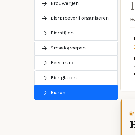
Brouwerijen
Bierproeverij organiseren
H
Bierstijlen
Smaakgroepen
Beer map
Bier glazen
Bieren
P