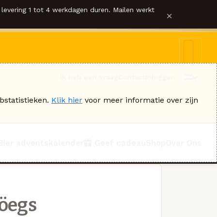
levering 1 tot 4 werkdagen duren. Mailen werkt
×
Ik heb een vraag
Contact
Inloggen
bstatistieken.
Klik hier
voor meer informatie over zijn
Bier adventskalender
Geef cadeau
Shop
Over Ons
öegs