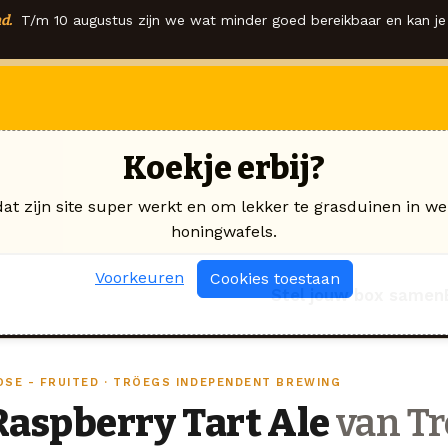
d.
T/m 10 augustus zijn we wat minder goed bereikbaar en kan je 
Koekje erbij?
dat zijn site super werkt en om lekker te grasduinen in we
honingwafels.
Voorkeuren
Cookies toestaan
Stel jouw box samen
OSE - FRUITED · TRÖEGS INDEPENDENT BREWING
Raspberry Tart Ale
van Tr