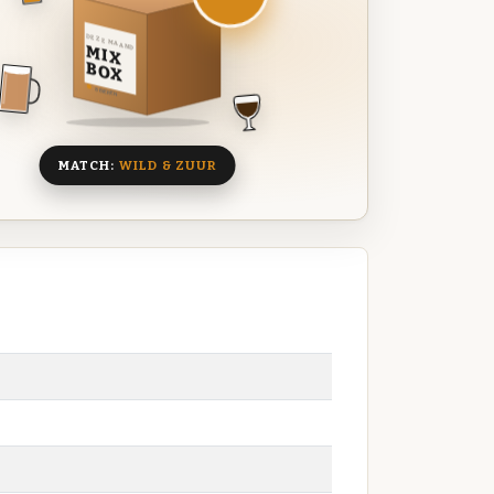
DEZE MAAND
MIX
BOX
8 BIEREN
MATCH:
WILD & ZUUR