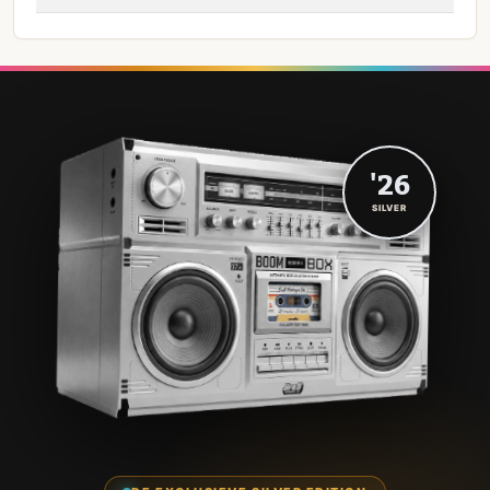
'26
SILVER