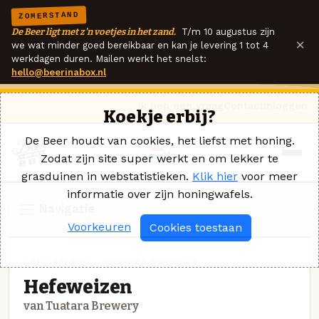
ZOMERSTAND
De Beer ligt met z'n voetjes in het zand.
T/m 10 augustus zijn
×
we wat minder goed bereikbaar en kan je levering 1 tot 4
werkdagen duren. Mailen werkt het snelst:
hello@beerinabox.nl
Ik heb een vraag
Contact
Inloggen
Koekje erbij?
De Beer houdt van cookies, het liefst met honing.
Zodat zijn site super werkt en om lekker te
grasduinen in webstatistieken.
Klik hier
voor meer
informatie over zijn honingwafels.
Navigatie
Voorkeuren
Cookies toestaan
SPECIAALBIER · TUATARA BREWERY
Hefeweizen
van Tuatara Brewery