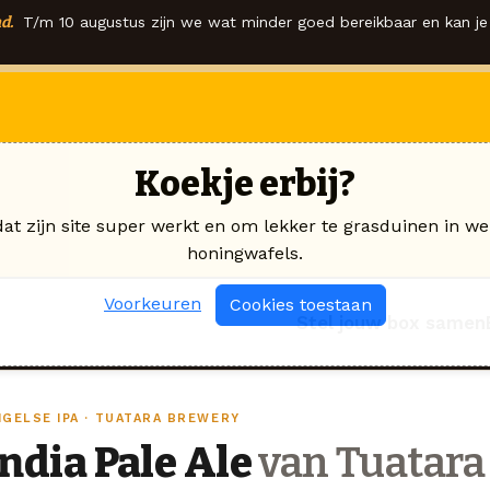
d.
T/m 10 augustus zijn we wat minder goed bereikbaar en kan je 
Koekje erbij?
dat zijn site super werkt en om lekker te grasduinen in we
honingwafels.
Voorkeuren
Cookies toestaan
Stel jouw box samen
NGELSE IPA · TUATARA BREWERY
India Pale Ale
van Tuatara