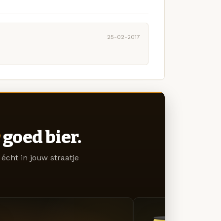
25-02-2017
goed bier.
écht in jouw straatje