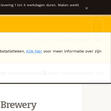
levering 1 tot 4 werkdagen duren. Mailen werkt
×
Ik heb een vraag
Contact
Inloggen
bstatistieken.
Klik hier
voor meer informatie over zijn
Bier adventskalender
Geef cadeau
Shop
Over Ons
 Brewery