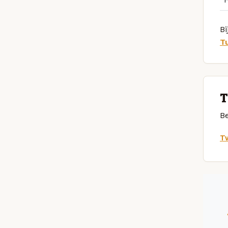
Bi
T
T
Be
Tw