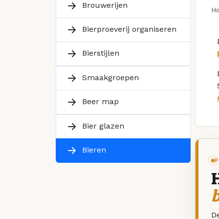
Brouwerijen
H
Bierproeverij organiseren
Bierstijlen
Smaakgroepen
Beer map
Bier glazen
Bieren
P
De