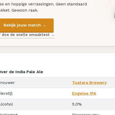
les en hoppige verrassingen. Geen standaard
akket. Gewoon raak.
Bekijk jouw match →
f doe de snelle smaaktest →
ver de India Pale Ale
Brouwer
Tuatara Brewery
ierstijl
Engelse IPA
Alcohol
5.0%
Herkomst
Paraparaumu