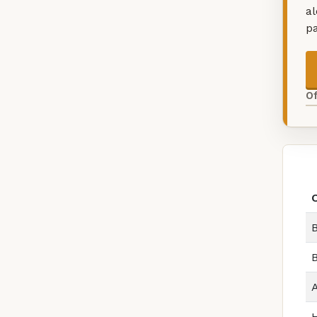
a
p
O
O
B