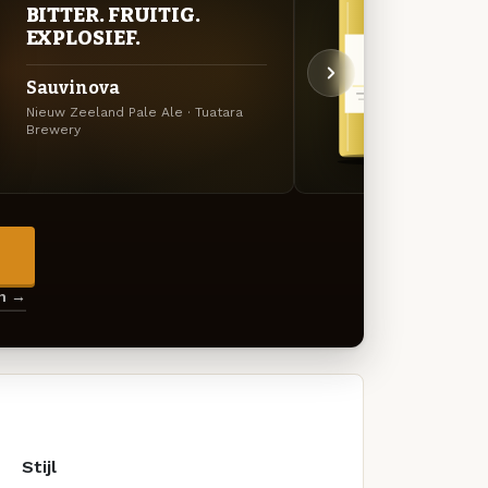
BITTER. FRUITIG.
STR
EXPLOSIEF.
TIJ
Sauvinova
Tuat
Nieuw Zeeland Pale Ale · Tuatara
Pils ·
Brewery
→
en →
Stijl