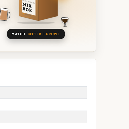
DEZE MAAND
MIX
BOX
8 BIEREN
MATCH:
BITTER & GROWL