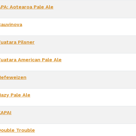
APA: Aotearoa Pale Ale
Sauvinova
Tuatara Pilsner
Tuatara American Pale Ale
Hefeweizen
Hazy Pale Ale
KAPAI
Double Trouble