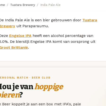
ome
Tuatara Brewery
India Pale Ale
De India Pale Ale is een bier gebrouwen door
Tuatara
Brewery
uit Paraparaumu.
Deze
Engelse IPA
heeft een alcohol percentage van
5.0%. De bierstijl Engelse IPA komt van oorsprong uit
Groot Brittanië
.
ERSONAL MATCH · BEER CLUB
Hou je van
hoppige
bieren
?
 Beer koppelt je aan een box met IPA's, pale