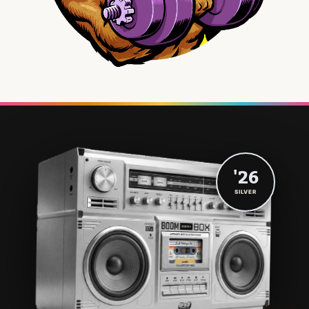
'26
SILVER