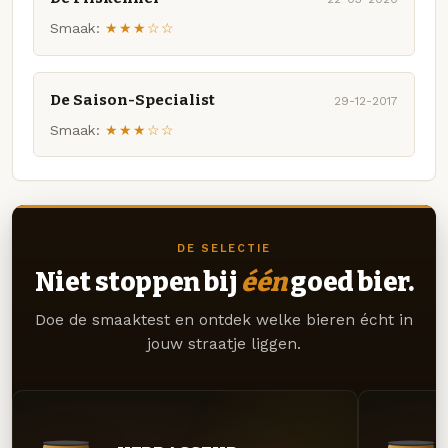
Smaak:
★★★☆☆
De Saison-Specialist
29-12-2017
Smaak:
★★★☆☆
DE SELECTIE
Niet stoppen bij
één
goed bier.
Doe de smaaktest en ontdek welke bieren écht in
jouw straatje liggen.