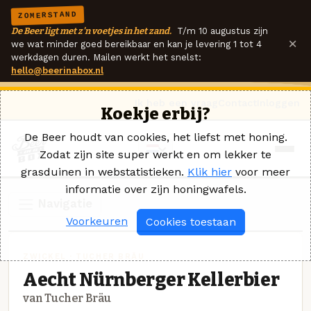
ZOMERSTAND
De Beer ligt met z'n voetjes in het zand.
T/m 10 augustus zijn
×
we wat minder goed bereikbaar en kan je levering 1 tot 4
werkdagen duren. Mailen werkt het snelst:
hello@beerinabox.nl
Ik heb een vraag
Contact
Inloggen
Koekje erbij?
De Beer houdt van cookies, het liefst met honing.
Zodat zijn site super werkt en om lekker te
grasduinen in webstatistieken.
Klik hier
voor meer
informatie over zijn honingwafels.
Navigatie
Voorkeuren
Cookies toestaan
ZWICKEL · TUCHER BRÄU
Aecht Nürnberger Kellerbier
van Tucher Bräu