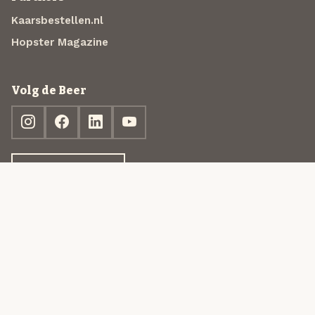
Kaarsbestellen.nl
Hopster Magazine
Volg de Beer
Ontdek jouw box
© 2013-2026 Beer in a Box BV