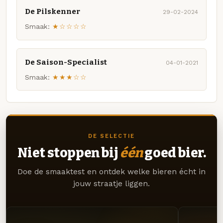
De Pilskenner
29-02-2024
Smaak:
★☆☆☆☆
De Saison-Specialist
04-01-2021
Smaak:
★★★☆☆
DE SELECTIE
Niet stoppen bij
één
goed bier.
Doe de smaaktest en ontdek welke bieren écht in
jouw straatje liggen.