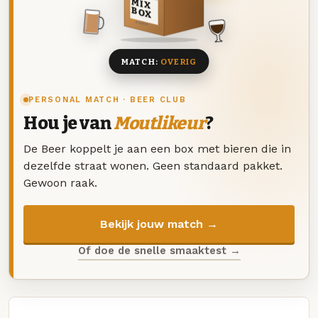
MIX
BOX
8 BIEREN
MATCH:
OVERIG
PERSONAL MATCH · BEER CLUB
Hou je van
Moutlikeur
?
De Beer koppelt je aan een box met bieren die in
dezelfde straat wonen. Geen standaard pakket.
Gewoon raak.
Bekijk jouw match →
Of doe de snelle smaaktest →