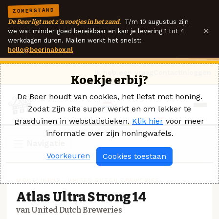
ZOMERSTAND
De Beer ligt met z'n voetjes in het zand.
T/m 10 augustus zijn
×
we wat minder goed bereikbaar en kan je levering 1 tot 4
werkdagen duren. Mailen werkt het snelst:
hello@beerinabox.nl
Ik heb een vraag
Contact
Inloggen
Koekje erbij?
De Beer houdt van cookies, het liefst met honing.
Zodat zijn site super werkt en om lekker te
grasduinen in webstatistieken.
Klik hier
voor meer
informatie over zijn honingwafels.
Navigatie
Voorkeuren
Cookies toestaan
MOUTLIKEUR · UNITED DUTCH BREWERIES
Atlas Ultra Strong 14
van United Dutch Breweries