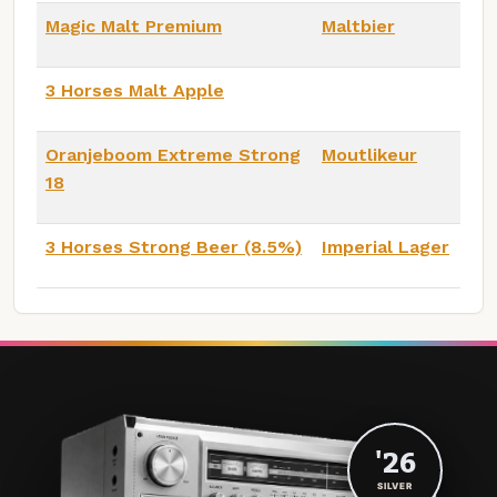
Magic Malt Premium
Maltbier
3 Horses Malt Apple
Oranjeboom Extreme Strong
Moutlikeur
18
3 Horses Strong Beer (8.5%)
Imperial Lager
'26
SILVER