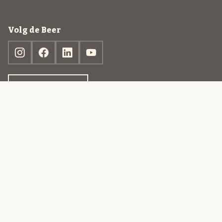
Volg de Beer
Ontdek jouw box
© 2013-2026 Beer in a Box BV