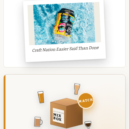
Craft Nation Easier Said Than Done
MATCH
DEZE MAAND
MIX
BOX
8 BIEREN