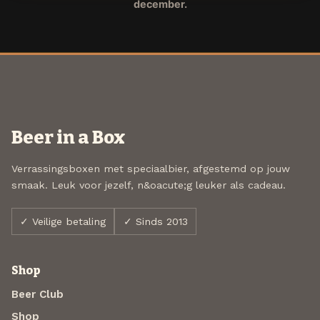
december.
Beer in a Box
Verrassingsboxen met speciaalbier, afgestemd op jouw
smaak. Leuk voor jezelf, n&oacute;g leuker als cadeau.
✓ Veilige betaling
✓ Sinds 2013
Shop
Beer Club
Shop