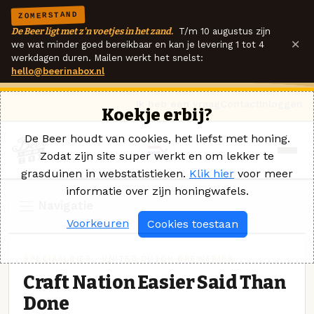
ZOMERSTAND
De Beer ligt met z'n voetjes in het zand.
T/m 10 augustus zijn
×
we wat minder goed bereikbaar en kan je levering 1 tot 4
werkdagen duren. Mailen werkt het snelst:
hello@beerinabox.nl
Ik heb een vraag
Contact
Inloggen
Koekje erbij?
De Beer houdt van cookies, het liefst met honing.
Zodat zijn site super werkt en om lekker te
grasduinen in webstatistieken.
Klik hier
voor meer
informatie over zijn honingwafels.
Navigatie
Voorkeuren
Cookies toestaan
SPECIAALBIER · UNITED DUTCH BREWERIES
Craft Nation Easier Said Than
Done