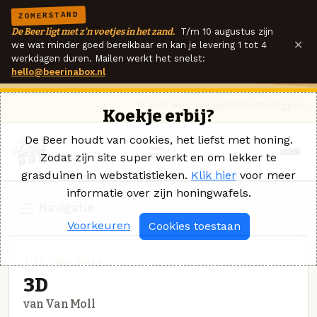
ZOMERSTAND
De Beer ligt met z'n voetjes in het zand.
T/m 10 augustus zijn
×
we wat minder goed bereikbaar en kan je levering 1 tot 4
werkdagen duren. Mailen werkt het snelst:
hello@beerinabox.nl
Ik heb een vraag
Contact
Inloggen
Koekje erbij?
De Beer houdt van cookies, het liefst met honing.
Zodat zijn site super werkt en om lekker te
grasduinen in webstatistieken.
Klik hier
voor meer
informatie over zijn honingwafels.
Navigatie
Voorkeuren
Cookies toestaan
TIPA · VAN MOLL
3D
van Van Moll