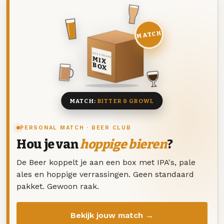
MATCH
DEZE MAAND
MIX
BOX
8 BIEREN
MATCH:
BITTER & GROWL
PERSONAL MATCH · BEER CLUB
Hou je van
hoppige bieren
?
De Beer koppelt je aan een box met IPA's, pale
ales en hoppige verrassingen. Geen standaard
pakket. Gewoon raak.
Bekijk jouw match →