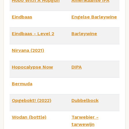
Hobo With A Hopgun
Amerikaanse IPA
Eindbaas
Engelse Barleywine
Eindbaas - Level 2
Barleywine
Nirvana (2021)
Hopocalypse Now
DIPA
Bermuda
Opgebokt! (2022)
Dubbelbock
Wodan (bottle)
Tarwebier -
tarwewijn