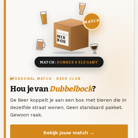
MATCH
DEZE MAAND
MIX
BOX
8 BIEREN
MATCH:
DONKER & ELEGANT
PERSONAL MATCH · BEER CLUB
Hou je van
Dubbelbock
?
De Beer koppelt je aan een box met bieren die in
dezelfde straat wonen. Geen standaard pakket.
Gewoon raak.
Bekijk jouw match →