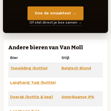
Doe de smaaktest →
Of stel direct je box samen →
Andere bieren van Van Moll
Bier
Stijl
Toewijding (bottle)
Belgisch Blond
Langharig Tuig (bottle)
Doerak (bottle & keg)
Amerikaanse IPA