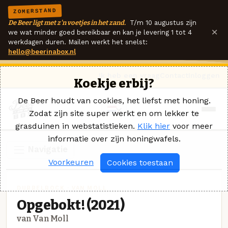
ZOMERSTAND
De Beer ligt met z'n voetjes in het zand.
T/m 10 augustus zijn
×
we wat minder goed bereikbaar en kan je levering 1 tot 4
werkdagen duren. Mailen werkt het snelst:
hello@beerinabox.nl
Ik heb een vraag
Contact
Inloggen
Koekje erbij?
De Beer houdt van cookies, het liefst met honing.
Zodat zijn site super werkt en om lekker te
grasduinen in webstatistieken.
Klik hier
voor meer
informatie over zijn honingwafels.
Navigatie
Voorkeuren
Cookies toestaan
DUBBELBOCK · VAN MOLL
Opgebokt! (2021)
van Van Moll