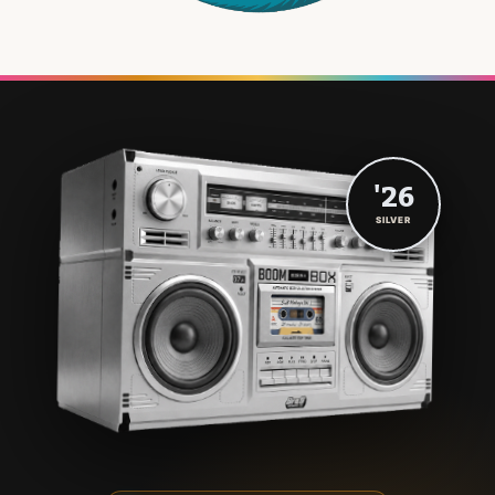
'26
SILVER