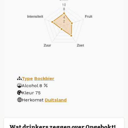
Type
Bockbier
Alcohol
8
Kleur
75
Herkomst
Duitsland
Wat drinkers zeggen over Opgebokt!