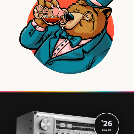
'26
SILVER