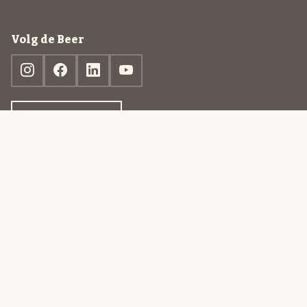
Volg de Beer
Ontdek jouw box
© 2013-2026 Beer in a Box BV