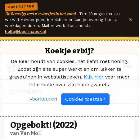
ZOMERSTAND
De Beer ligt met z'n voetjes in het zand.
T/m 10 augustus zijn
×
we wat minder goed bereikbaar en kan je levering 1 tot 4
werkdagen duren. Mailen werkt het snelst:
hello@beerinabox.nl
Ik heb een vraag
Contact
Inloggen
Koekje erbij?
De Beer houdt van cookies, het liefst met honing.
Zodat zijn site super werkt en om lekker te
grasduinen in webstatistieken.
Klik hier
voor meer
informatie over zijn honingwafels.
Navigatie
Voorkeuren
Cookies toestaan
DUBBELBOCK · VAN MOLL
Opgebokt! (2022)
van Van Moll