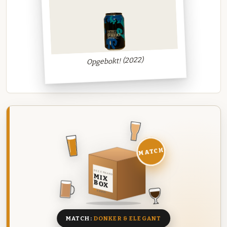
Opgebokt! (2022)
MATCH
DEZE MAAND
MIX
BOX
8 BIEREN
MATCH:
DONKER & ELEGANT