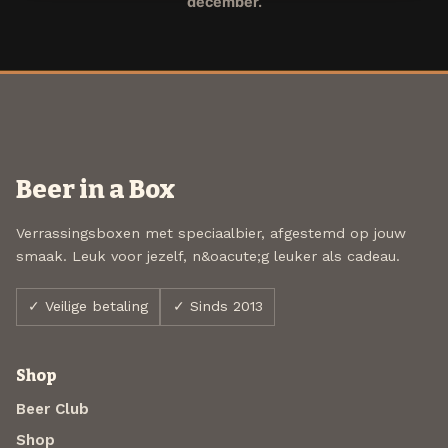
december.
Beer in a Box
Verrassingsboxen met speciaalbier, afgestemd op jouw
smaak. Leuk voor jezelf, n&oacute;g leuker als cadeau.
✓ Veilige betaling
✓ Sinds 2013
Shop
Beer Club
Shop