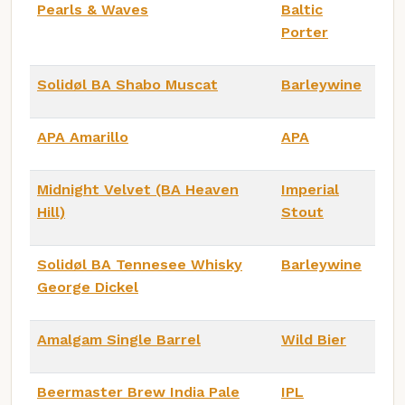
Pearls & Waves
Baltic
Porter
Solidøl BA Shabo Muscat
Barleywine
APA Amarillo
APA
Midnight Velvet (BA Heaven
Imperial
Hill)
Stout
Solidøl BA Tennesee Whisky
Barleywine
George Dickel
Amalgam Single Barrel
Wild Bier
Beermaster Brew India Pale
IPL