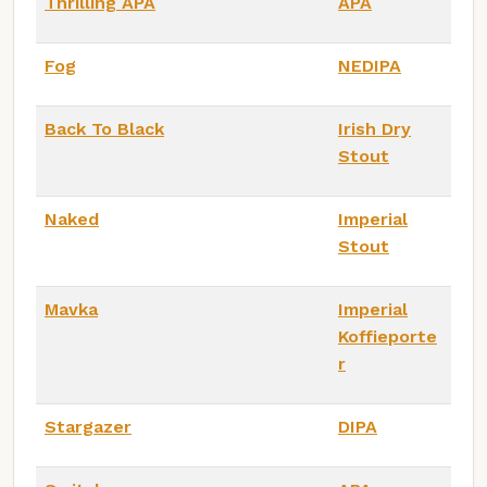
Thrilling APA
APA
Fog
NEDIPA
Back To Black
Irish Dry
Stout
Naked
Imperial
Stout
Mavka
Imperial
Koffieporte
r
Stargazer
DIPA