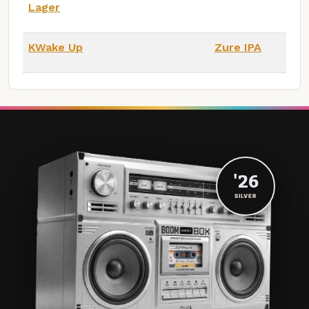
Lager
KWake Up
Zure IPA
'26
SILVER