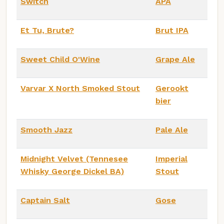
Switch
APA
Et Tu, Brute?
Brut IPA
Sweet Child O'Wine
Grape Ale
Varvar X North Smoked Stout
Gerookt
bier
Smooth Jazz
Pale Ale
Midnight Velvet (Tennesee
Imperial
Whisky George Dickel BA)
Stout
Captain Salt
Gose