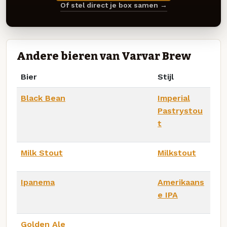
Of stel direct je box samen →
Andere bieren van Varvar Brew
Bier
Stijl
Black Bean
Imperial
Pastrystou
t
Milk Stout
Milkstout
Ipanema
Amerikaans
e IPA
Golden Ale