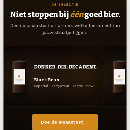
DE SELECTIE
Niet stoppen bij
één
goed bier.
Doe de smaaktest en ontdek welke bieren écht in
jouw straatje liggen.
DONKER. DIK. DECADENT.
Black Bean
Imperial Pastrystout · Varvar Brew
Doe de smaaktest →