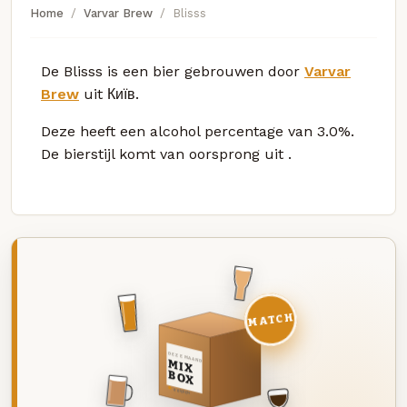
Home
Varvar Brew
Blisss
De Blisss is een bier gebrouwen door
Varvar
Brew
uit Київ.
Deze
heeft een alcohol percentage van 3.0%.
De bierstijl komt van oorsprong uit
.
MATCH
DEZE MAAND
MIX
BOX
8 BIEREN