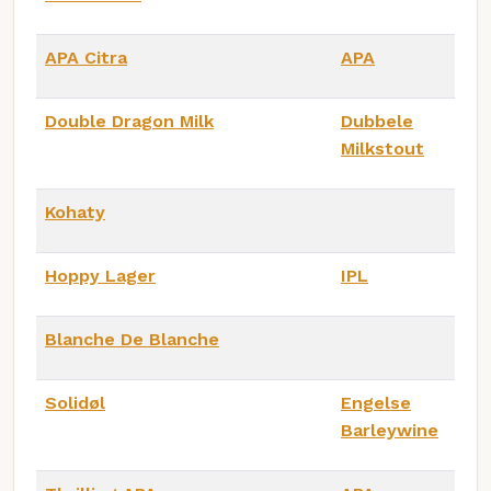
APA Citra
APA
Double Dragon Milk
Dubbele
Milkstout
Kohaty
Hoppy Lager
IPL
Blanche De Blanche
Solidøl
Engelse
Barleywine