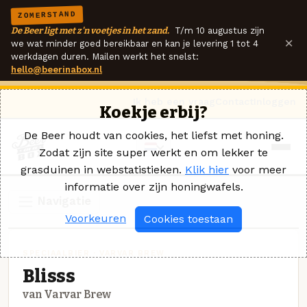
ZOMERSTAND
De Beer ligt met z'n voetjes in het zand.
T/m 10 augustus zijn
×
we wat minder goed bereikbaar en kan je levering 1 tot 4
werkdagen duren. Mailen werkt het snelst:
hello@beerinabox.nl
Ik heb een vraag
Contact
Inloggen
Koekje erbij?
De Beer houdt van cookies, het liefst met honing.
Zodat zijn site super werkt en om lekker te
grasduinen in webstatistieken.
Klik hier
voor meer
informatie over zijn honingwafels.
Navigatie
Voorkeuren
Cookies toestaan
SPECIAALBIER · VARVAR BREW
Blisss
van Varvar Brew